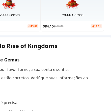
2000 Gemas
25000 Gemas
$84.15
-$13.87
$102.76
-$18.61
do Rise of Kingdoms
 de Gemas
por favor forneça sua conta e senha.
s estão corretos. Verifique suas informações ao
ê precisa.