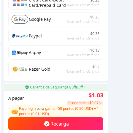
$0.25
Card/Prepaid Card
Taxas de Transferência
$0.25
Google Pay
Taxas de Transferência
$0.36
Paypal
Taxas de Transferência
$0.15
Alipay
Taxas de Transferência
$0.2
Razer Gold
Taxas de Transferência
Garantia de Segurança BuffBuff
$1.03
A pagar
Economizou
$0.07
Faça login
para
ganhar 50 pontos (0.50 USD)
+
1
pontos (
0.01
USD)
Recarga