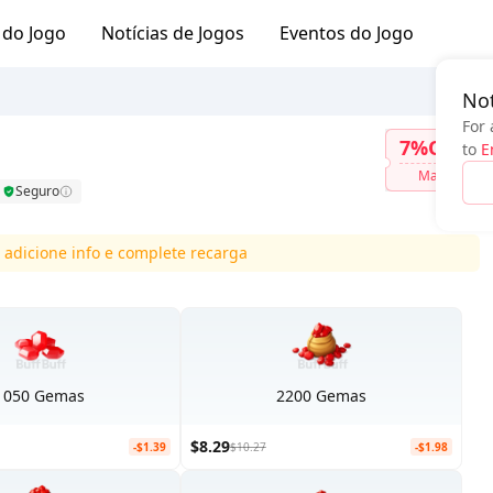
 do Jogo
Notícias de Jogos
Eventos do Jogo
Not
For 
7%OFF
to
E
Mais
Seguro
 adicione info e complete recarga
1050 Gemas
2200 Gemas
$8.29
-$1.39
$10.27
-$1.98