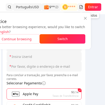
Português
USD
$**
****
Entrar
Histórico de Pedidos
ice
a better browsing experience, would you like to switch
Informações do pedido
nglish
?
*
Selecione Loginmodel
Switch
Continue browsing
*
*
*
Para concluir a transação, por favor, preencha o e-mail
correto.
Selecionar Pagamento
$0.14
Apple Pay
Taxas de Transferência
Credit Card/Debit