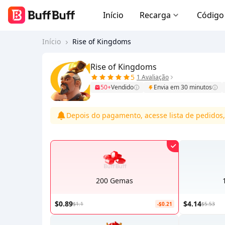
Início
Recarga
Código
Início
Rise of Kingdoms
Rise of Kingdoms
5
1 Avaliação
50+
Vendido
Envia em 30 minutos
Depois do pagamento, acesse lista de pedidos,
200 Gemas
$0.89
$4.14
$1.1
-$0.21
$5.53