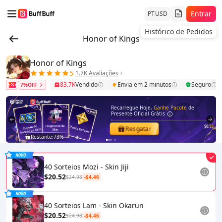
Entrar
PT
USD
Histórico de Pedidos
Honor of Kings
Honor of Kings
5
1.7K Avaliações
83.7K
Vendido
Envia em 2 minutos
Seguro
7%OFF
Recarregue Hoje,
Ganhe Pacote
de
Presente Oficial Grátis
$0
/$5
Resgatar
Restante:
73%
1
2
40 Sorteios Mozi - Skin Jiji
$20.52
$24.98
-$4.46
40 Sorteios Lam - Skin Okarun
$20.52
$24.98
-$4.46