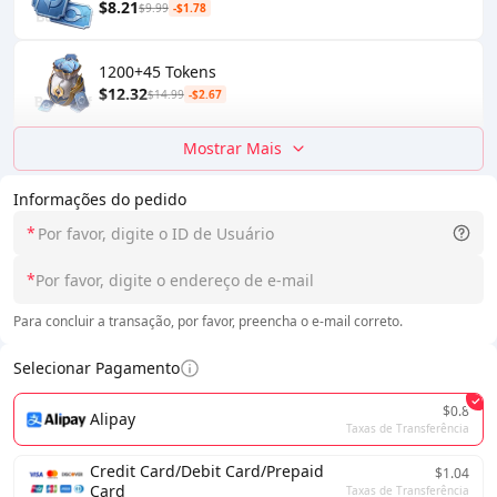
$8.21
$9.99
-$1.78
1200+45 Tokens
$12.32
$14.99
-$2.67
Mostrar Mais
Informações do pedido
*
*
Para concluir a transação, por favor, preencha o e-mail correto.
Selecionar Pagamento
$0.8
Alipay
Taxas de Transferência
Credit Card/Debit Card/Prepaid
$1.04
Card
Taxas de Transferência