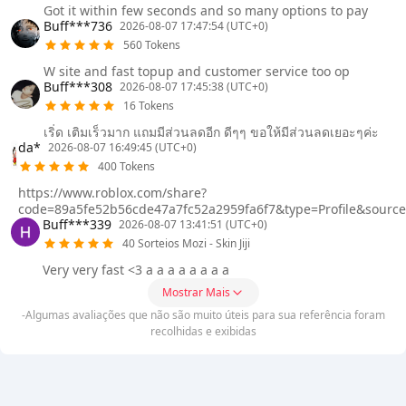
Got it within few seconds and so many options to pay
Buff***736
2026-08-07 17:47:54 (UTC+0)
560 Tokens
W site and fast topup and customer service too op
Buff***308
2026-08-07 17:45:38 (UTC+0)
16 Tokens
เริ่ด เติมเร็วมาก แถมมีส่วนลดอีก ดีๆๆ ขอให้มีส่วนลดเยอะๆค่ะ
da*
2026-08-07 16:49:45 (UTC+0)
400 Tokens
https://www.roblox.com/share?
code=89a5fe52b56cde47a7fc52a2959fa6f7&type=Profile&sourc
Buff***339
2026-08-07 13:41:51 (UTC+0)
40 Sorteios Mozi - Skin Jiji
Very very fast <3 a a a a a a a a
Mostrar Mais
-Algumas avaliações que não são muito úteis para sua referência foram
recolhidas e exibidas