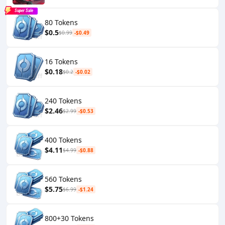
Super Sale
80 Tokens
$0.5
$0.99
-$0.49
16 Tokens
$0.18
$0.2
-$0.02
240 Tokens
$2.46
$2.99
-$0.53
400 Tokens
$4.11
$4.99
-$0.88
560 Tokens
$5.75
$6.99
-$1.24
800+30 Tokens