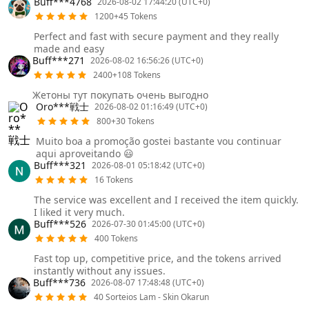
Buff***4768
2026-08-02 17:44:20 (UTC+0)
1200+45 Tokens
Perfect and fast with secure payment and they really
made and easy
Buff***271
2026-08-02 16:56:26 (UTC+0)
2400+108 Tokens
Жетоны тут покупать очень выгодно
Oro***戦士
2026-08-02 01:16:49 (UTC+0)
800+30 Tokens
Muito boa a promoção gostei bastante vou continuar
aqui aproveitando 😃
Buff***321
2026-08-01 05:18:42 (UTC+0)
16 Tokens
The service was excellent and I received the item quickly.
I liked it very much.
Buff***526
2026-07-30 01:45:00 (UTC+0)
400 Tokens
Fast top up, competitive price, and the tokens arrived
instantly without any issues.
Buff***736
2026-08-07 17:48:48 (UTC+0)
40 Sorteios Lam - Skin Okarun