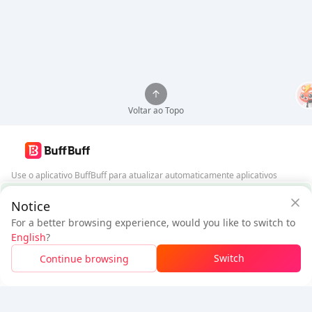
Voltar ao Topo
Use o aplicativo BuffBuff para atualizar automaticamente aplicativos
Android
Garantia de Segurança BuffBuff
Notice
Baixar BuffBuff
For a better browsing experience, would you like to switch to
$21.32
$22.86
English
?
Novo Usuário:
$1.54
de Desconto
A pagar
Siga-nos
Switch
Continue browsing
Faça Login Para Obter Desconto
5% OFF
5% OFF
Empresa
Recursos