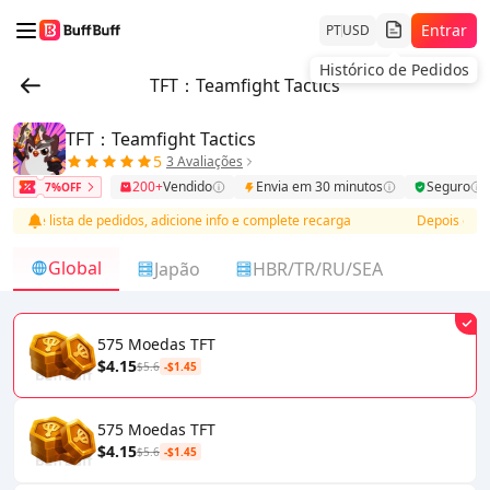
Entrar
PT
USD
Histórico de Pedidos
TFT：Teamfight Tactics
TFT：Teamfight Tactics
5
3 Avaliações
200+
Vendido
Envia em 30 minutos
Seguro
7%OFF
esse lista de pedidos, adicione info e complete recarga
Depois do pag
Global
Japão
HBR/TR/RU/SEA
575 Moedas TFT
$4.15
$5.6
-$1.45
575 Moedas TFT
$4.15
$5.6
-$1.45