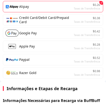
$0.26
Alipay
Taxas de Transferência
Credit Card/Debit Card/Prepaid
$0.38
Card
Taxas de Transferência
$0.42
Google Pay
Taxas de Transferência
$0.28
Apple Pay
Taxas de Transferência
$0.52
Paypal
Taxas de Transferência
$0.98
Razer Gold
Taxas de Transferência
Informações e Etapas de Recarga
Informações Necessárias para Recarga via BuffBuff