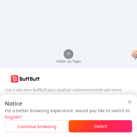
Voltar ao Topo
Use o aplicativo BuffBuff para atualizar automaticamente aplicativos
Android
Garantia de Segurança BuffBuff
Notice
Baixar BuffBuff
For a better browsing experience, would you like to switch to
$4.41
$4.72
English
?
Novo Usuário:
$0.31
de Desconto
A pagar
Siga-nos
Switch
Continue browsing
Faça Login Para Obter Desconto