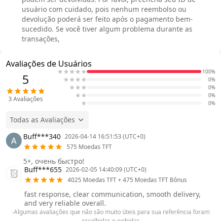
usuário com cuidado, pois nenhum reembolso ou
devolução poderá ser feito após o pagamento bem-
sucedido. Se você tiver algum problema durante as
transações,
Avaliações de Usuários
100%
5
0%
0%
0%
3
Avaliações
0%
Todas as Avaliações
Buff***340
2026-04-14 16:51:53 (UTC+0)
575 Moedas TFT
5+, очень быстро!
Buff***655
2026-02-05 14:40:09 (UTC+0)
4025 Moedas TFT + 475 Moedas TFT Bônus
fast response, clear communication, smooth delivery,
and very reliable overall.
-Algumas avaliações que não são muito úteis para sua referência foram
recolhidas e exibidas