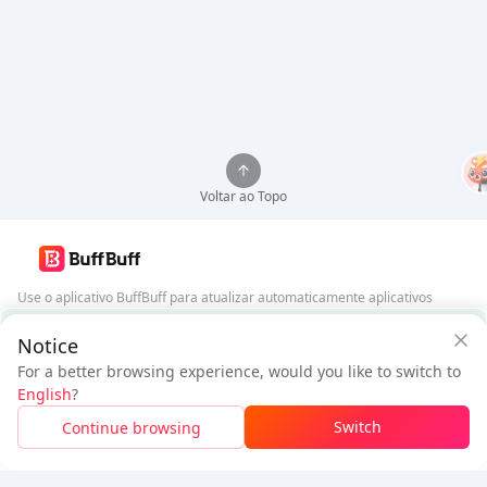
Voltar ao Topo
Use o aplicativo BuffBuff para atualizar automaticamente aplicativos
Android
Garantia de Segurança BuffBuff
Notice
Baixar BuffBuff
For a better browsing experience, would you like to switch to
$4.4
$4.71
English
?
Novo Usuário:
$0.31
de Desconto
A pagar
Siga-nos
Switch
Continue browsing
Faça Login Para Obter Desconto
5% OFF
5% OFF