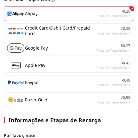
$0.26
Alipay
Taxas de Transferência
Credit Card/Debit Card/Prepaid
$0.38
Card
Taxas de Transferência
$0.27
Google Pay
Taxas de Transferência
$0.42
Apple Pay
Taxas de Transferência
$0.49
Paypal
Taxas de Transferência
$0.98
Razer Gold
Taxas de Transferência
Informações e Etapas de Recarga
Por favor, note: