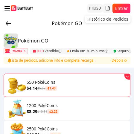
Entrar
PT
USD
Histórico de Pedidos
Pokémon GO
Pokémon GO
200+
Vendido
Envia em 30 minutos
Seguro
7%OFF
se lista de pedidos, adicione info e complete recarga
Depois do paga
550 PokéCoins
$4.14
$5.57
-$1.43
1200 PokéCoins
$8.29
$10.51
-$2.22
2500 PokéCoins