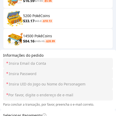
$16.59
$21.65
-$5.06
5200 PokéCoins
$33.17
$43.3
-$10.13
14500 PokéCoins
$84.16
$105.15
-$20.99
Informações do pedido
*
*
*
*
Para concluir a transação, por favor, preencha o e-mail correto.
Selecionar Pagamento