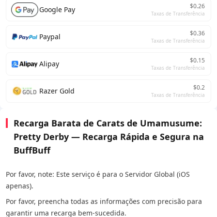
$0.26
Google Pay
Taxas de Transferência
$0.36
Paypal
Taxas de Transferência
$0.15
Alipay
Taxas de Transferência
$0.2
Razer Gold
Taxas de Transferência
Recarga Barata de Carats de Umamusume:
Pretty Derby — Recarga Rápida e Segura na
BuffBuff
Por favor, note: Este serviço é para o Servidor Global (iOS
apenas).
Por favor, preencha todas as informações com precisão para
garantir uma recarga bem-sucedida.