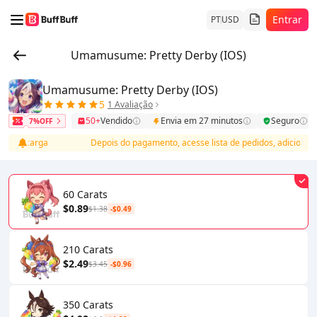
Entrar
PT
USD
Umamusume: Pretty Derby (IOS)
Umamusume: Pretty Derby (IOS)
5
1 Avaliação
50+
Vendido
Envia em 27 minutos
Seguro
7%OFF
ete recarga
Depois do pagamento, acesse lista de pedidos, adicione in
60 Carats
$0.89
$1.38
-$0.49
210 Carats
$2.49
$3.45
-$0.96
350 Carats