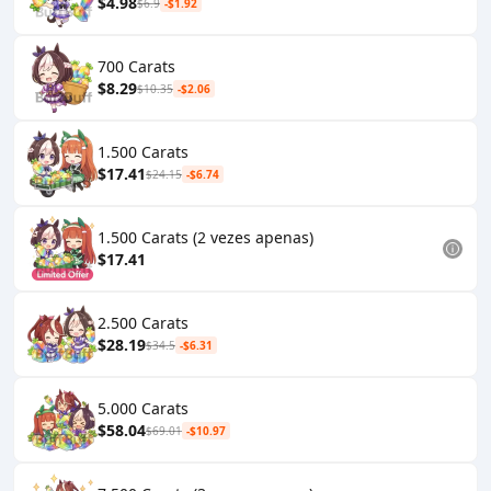
$4.98
$6.9
-$1.92
700 Carats
$8.29
$10.35
-$2.06
1.500 Carats
$17.41
$24.15
-$6.74
1.500 Carats (2 vezes apenas)
$17.41
2.500 Carats
$28.19
$34.5
-$6.31
5.000 Carats
$58.04
$69.01
-$10.97