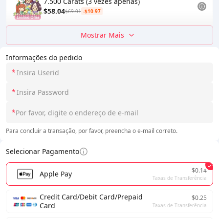
7.500 Carats (3 vezes apenas)
$58.04
$69.01
-$10.97
Mostrar Mais
Informações do pedido
*
*
*
Para concluir a transação, por favor, preencha o e-mail correto.
Selecionar Pagamento
$0.14
Apple Pay
Taxas de Transferência
Credit Card/Debit Card/Prepaid
$0.25
Card
Taxas de Transferência