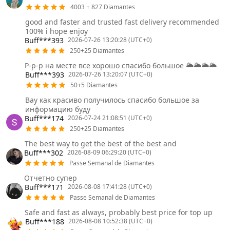
4003 + 827 Diamantes
good and faster and trusted fast delivery recommended
100% i hope enjoy
Buff***393
2026-07-26 13:20:28 (UTC+0)
250+25 Diamantes
Р-р-р на месте все хорошо спасибо большое 🌥️🌥️🌥️🌥️
Buff***393
2026-07-26 13:20:07 (UTC+0)
50+5 Diamantes
Вау как красиво получилось спасибо большое за
информацию буду
Buff***174
2026-07-24 21:08:51 (UTC+0)
250+25 Diamantes
The best way to get the best of the best and
Buff***302
2026-08-09 06:29:20 (UTC+0)
Passe Semanal de Diamantes
Отчетно супер
Buff***171
2026-08-08 17:41:28 (UTC+0)
Passe Semanal de Diamantes
Safe and fast as always, probably best price for top up
Buff***188
2026-08-08 10:52:38 (UTC+0)