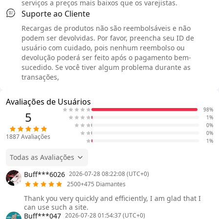
serviços a preços mais baixos que os varejistas.
Suporte ao Cliente
Recargas de produtos não são reembolsáveis e não
podem ser devolvidas. Por favor, preencha seu ID de
usuário com cuidado, pois nenhum reembolso ou
devolução poderá ser feito após o pagamento bem-
sucedido. Se você tiver algum problema durante as
transações,
Avaliações de Usuários
98%
5
1%
0%
0%
1887
Avaliações
1%
Todas as Avaliações
Buff***6026
2026-07-28 08:22:08 (UTC+0)
2500+475 Diamantes
Thank you very quickly and efficiently, I am glad that I
can use such a site.
Buff***047
2026-07-28 01:54:37 (UTC+0)