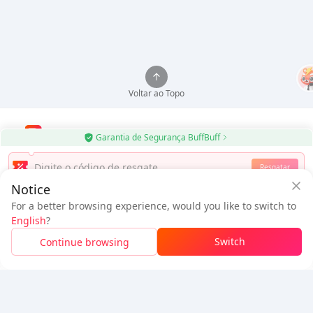
Voltar ao Topo
Garantia de Segurança BuffBuff
Use o aplicativo BuffBuff para atualizar automaticamente aplicativos
Resgatar
Android
Notice
Baixar BuffBuff
For a better browsing experience, would you like to switch to
$8.49
$9.09
English
?
Novo Usuário:
$0.60
de Desconto
A pagar
Siga-nos
Switch
Continue browsing
Faça Login Para Obter Desconto
5% OFF
5% OFF
Empresa
Recursos
Sobre Nós
Método de Pagamento