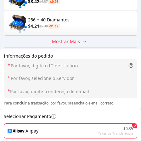
$3.42
$4.37
-$0.95
256 + 40 Diamantes
$4.21
$5.38
-$1.17
Mostrar Mais
Informações do pedido
*
*
*
Para concluir a transação, por favor, preencha o e-mail correto.
Selecionar Pagamento
$0.39
Alipay
Taxas de Transferência