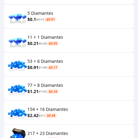
5 Diamantes
$0.1
$0.11
-$0.01
11 + 1 Diamantes
$0.21
$0.26
-$0.05
53 + 6 Diamantes
$0.91
$1.08
-$0.17
77 + 8 Diamantes
$1.21
$1.55
-$0.34
154 + 16 Diamantes
$2.42
$3.1
-$0.68
217 + 23 Diamantes