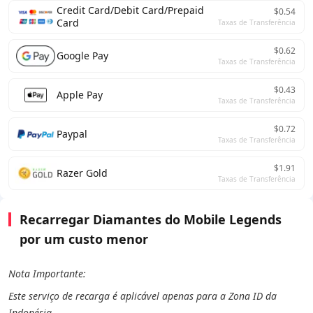
Credit Card/Debit Card/Prepaid
$0.54
Card
Taxas de Transferência
$0.62
Google Pay
Taxas de Transferência
$0.43
Apple Pay
Taxas de Transferência
$0.72
Paypal
Taxas de Transferência
$1.91
Razer Gold
Taxas de Transferência
Recarregar Diamantes do Mobile Legends
por um custo menor
Nota Importante:
Este serviço de recarga é aplicável apenas para a Zona ID da
Indonésia.