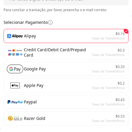
Para concluir a transação, por favor, preencha o e-mail correto.
Selecionar Pagamento
$0.19
Alipay
Taxas de Transferência
Credit Card/Debit Card/Prepaid
$0.3
Card
Taxas de Transferência
$0.33
Google Pay
Taxas de Transferência
$0.2
Apple Pay
Taxas de Transferência
$0.43
Paypal
Taxas de Transferência
$0.53
Razer Gold
Taxas de Transferência