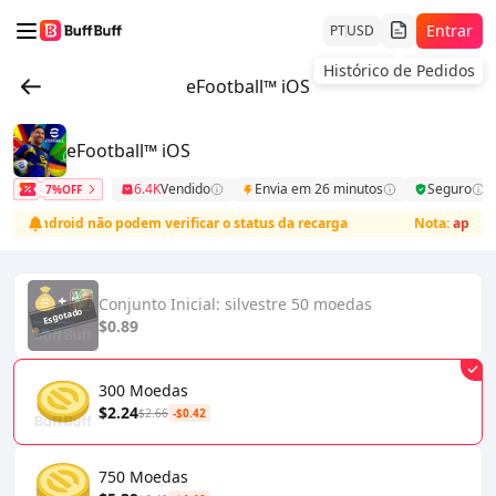
Entrar
PT
USD
Histórico de Pedidos
eFootball™ iOS
eFootball™ iOS
6.4K
Vendido
Envia em 26 minutos
Seguro
7%OFF
de Android não podem verificar o status da recarga
Nota:
apenas 
Conjunto Inicial: silvestre 50 moedas
$0.89
300 Moedas
$2.24
$2.66
-$0.42
750 Moedas