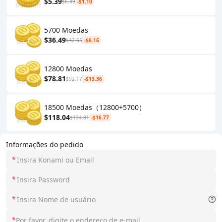
$5.39
$6.49
-$1.10
5700 Moedas
$36.49
$42.65
-$6.16
12800 Moedas
$78.81
$92.17
-$13.36
18500 Moedas（12800+5700）
$118.04
$134.81
-$16.77
Informações do pedido
*
*
*
*