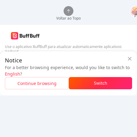
Voltar ao Topo
Use o aplicativo BuffBuff para atualizar automaticamente aplicativos
Android
Notice
Garantia de Segurança BuffBuff
Baixar BuffBuff
For a better browsing experience, would you like to switch to
Faça login
para
ganhar 50 pontos (0.50 USD)
+
1
pontos (
0.01
USD)
English
?
Siga-nos
$1.09
A pagar
Switch
Continue browsing
Esgotado
Detalhes do preço
5% OFF
5% OFF
Empresa
Recursos
Sobre Nós
Método de Pagamento
Segurança
Ajuda
Hot Selling