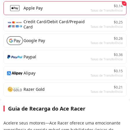
$0.14
Apple Pay
Taxas de Transferência
Credit Card/Debit Card/Prepaid
$0.25
Card
Taxas de Transferência
$0.26
Google Pay
Taxas de Transferência
$0.36
Paypal
Taxas de Transferência
$0.15
Alipay
Taxas de Transferência
$0.21
Razer Gold
Taxas de Transferência
Guia de Recarga do Ace Racer
Acelere seus motores—Ace Racer oferece uma emocionante
experiência de corrida móvel com habilidades únicas de