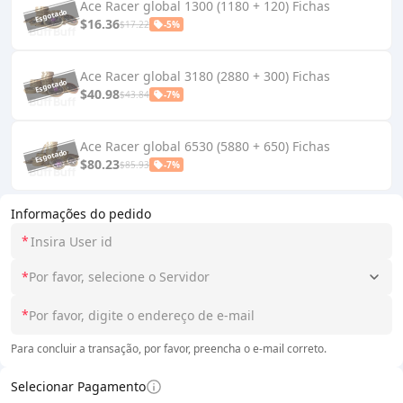
Ace Racer global 1300 (1180 + 120) Fichas
$16.36
$17.22
-5%
Ace Racer global 3180 (2880 + 300) Fichas
$40.98
$43.84
-7%
Ace Racer global 6530 (5880 + 650) Fichas
$80.23
$85.93
-7%
Informações do pedido
*
*
Por favor, selecione o Servidor
*
Para concluir a transação, por favor, preencha o e-mail correto.
Selecionar Pagamento