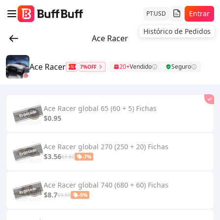
Entrar
PT
USD
Histórico de Pedidos
Ace Racer
Ace Racer
20+
Vendido
Seguro
7%OFF
Ace Racer global 65 (60 + 5) Fichas
$0.95
Ace Racer global 270 (250 + 20) Fichas
$3.56
$3.82
-7%
Ace Racer global 740 (680 + 60) Fichas
$8.7
$9.55
-9%