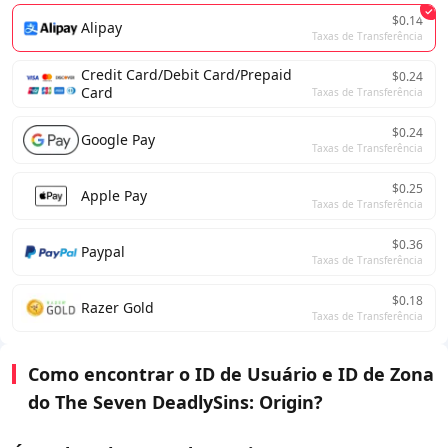
$0.14
Alipay
Taxas de Transferência
Credit Card/Debit Card/Prepaid
$0.24
Card
Taxas de Transferência
$0.24
Google Pay
Taxas de Transferência
$0.25
Apple Pay
Taxas de Transferência
$0.36
Paypal
Taxas de Transferência
$0.18
Razer Gold
Taxas de Transferência
Como encontrar o ID de Usuário e ID de Zona
do The Seven DeadlySins: Origin?