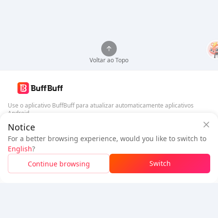
Voltar ao Topo
Use o aplicativo BuffBuff para atualizar automaticamente aplicativos
Android
Notice
Garantia de Segurança BuffBuff
Baixar BuffBuff
For a better browsing experience, would you like to switch to
Faça login
para
ganhar 50 pontos (0.50 USD)
English
?
Siga-nos
$0.95
A pagar
Switch
Continue browsing
Recarga
Detalhes do preço
5% OFF
5% OFF
Empresa
Recursos
Sobre Nós
Método de Pagamento