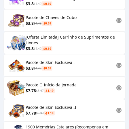
$3.8
$4.49
-$0.69
Pacote de Chaves de Cubo
$3.8
$4.49
-$0.69
[Oferta Limitada] Carrinho de Suprimentos de
Liones
$3.8
$4.49
-$0.69
Pacote de Skin Exclusiva I
$3.8
$4.49
-$0.69
Pacote O Início da Jornada
$7.78
$8.97
-$1.19
Pacote de Skin Exclusiva II
$7.78
$8.97
-$1.19
1900 Memórias Estelares (Recompensa em