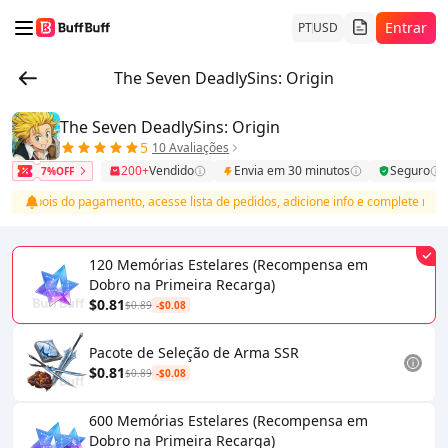
Entrar
PT
USD
The Seven DeadlySins: Origin
The Seven DeadlySins: Origin
5
10 Avaliações
200+
Vendido
Envia em 30 minutos
Seguro
7%OFF
Depois do pagamento, acesse lista de pedidos, adicione info e complete recar
120 Memórias Estelares (Recompensa em
Dobro na Primeira Recarga)
$0.81
$0.89
-$0.08
Pacote de Seleção de Arma SSR
$0.81
$0.89
-$0.08
600 Memórias Estelares (Recompensa em
Dobro na Primeira Recarga)