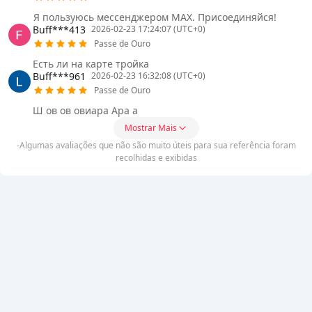
Я пользуюсь мессенджером MAX. Присоединяйся!
Buff***413
2026-02-23 17:24:07 (UTC+0)
Passe de Ouro
Есть ли на карте тройка
Buff***961
2026-02-23 16:32:08 (UTC+0)
Passe de Ouro
Ш ов ов овиара Ара а
Mostrar Mais
-Algumas avaliações que não são muito úteis para sua referência foram
recolhidas e exibidas