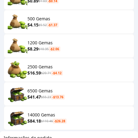
$0.89
$1.03
-$0.14
500 Gemas
$4.15
$5.52
-$1.37
1200 Gemas
$8.29
$10.35
-$2.06
2500 Gemas
$16.59
$20.71
-$4.12
6500 Gemas
$41.47
$55.23
-$13.76
14000 Gemas
$84.18
$110.46
-$26.28
Informações do pedido