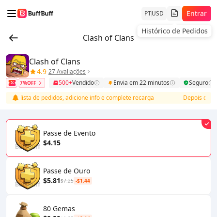
Entrar
PT
USD
Histórico de Pedidos
Clash of Clans
Clash of Clans
4.9
27 Avaliações
500+
Vendido
Envia em 22 minutos
Seguro
7%OFF
se lista de pedidos, adicione info e complete recarga
Depois do pagam
Passe de Evento
$4.15
Passe de Ouro
$5.81
$7.25
-$1.44
80 Gemas