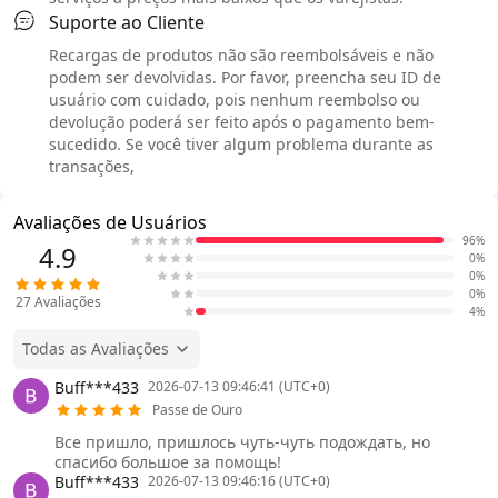
Suporte ao Cliente
Recargas de produtos não são reembolsáveis e não
podem ser devolvidas. Por favor, preencha seu ID de
usuário com cuidado, pois nenhum reembolso ou
devolução poderá ser feito após o pagamento bem-
sucedido. Se você tiver algum problema durante as
transações,
Avaliações de Usuários
96%
4.9
0%
0%
0%
27
Avaliações
4%
Todas as Avaliações
Buff***433
2026-07-13 09:46:41 (UTC+0)
Passe de Ouro
Все пришло, пришлось чуть-чуть подождать, но
спасибо большое за помощь!
Buff***433
2026-07-13 09:46:16 (UTC+0)