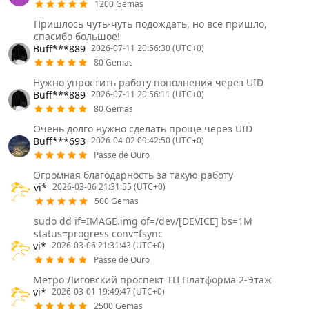
1200 Gemas
Пришлось чуть-чуть подождать, но все пришло,
спасибо большое!
Buff***889
2026-07-11 20:56:30 (UTC+0)
80 Gemas
Нужно упростить работу пополнения через UID
Buff***889
2026-07-11 20:56:11 (UTC+0)
80 Gemas
Очень долго нужно сделать проще через UID
Buff***693
2026-04-02 09:42:50 (UTC+0)
Passe de Ouro
Огромная благодарность за такую работу
vi*
2026-03-06 21:31:55 (UTC+0)
500 Gemas
sudo dd if=IMAGE.img of=/dev/[DEVICE] bs=1M
status=progress conv=fsync
vi*
2026-03-06 21:31:43 (UTC+0)
Passe de Ouro
Метро Лиговский проспект ТЦ Платформа 2-Этаж
vi*
2026-03-01 19:49:47 (UTC+0)
2500 Gemas