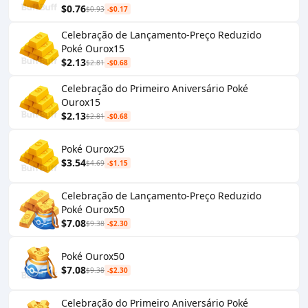
$0.76
$0.93
-$0.17
Celebração de Lançamento-Preço Reduzido
Poké Ourox15
$2.13
$2.81
-$0.68
Celebração do Primeiro Aniversário Poké
Ourox15
$2.13
$2.81
-$0.68
Poké Ourox25
$3.54
$4.69
-$1.15
Celebração de Lançamento-Preço Reduzido
Poké Ourox50
$7.08
$9.38
-$2.30
Poké Ourox50
$7.08
$9.38
-$2.30
Celebração do Primeiro Aniversário Poké