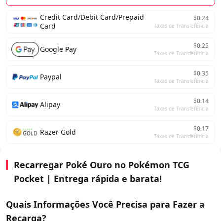
Credit Card/Debit Card/Prepaid
$0.24
Card
Taxas de Transferência
$0.25
Google Pay
Taxas de Transferência
$0.35
Paypal
Taxas de Transferência
$0.14
Alipay
Taxas de Transferência
$0.17
Razer Gold
Taxas de Transferência
Recarregar Poké Ouro no Pokémon TCG
Pocket | Entrega rápida e barata!
Quais Informações Você Precisa para Fazer a
Recarga?