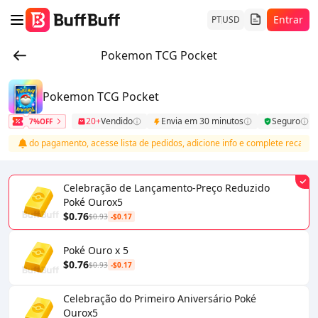
Entrar
PT
USD
Pokemon TCG Pocket
Pokemon TCG Pocket
20+
Vendido
Envia em 30 minutos
Seguro
7%OFF
pois do pagamento, acesse lista de pedidos, adicione info e complete recarga
Celebração de Lançamento-Preço Reduzido
Poké Ourox5
$0.76
$0.93
-$0.17
Poké Ouro x 5
$0.76
$0.93
-$0.17
Celebração do Primeiro Aniversário Poké
Ourox5