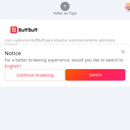
Voltar ao Topo
Use o aplicativo BuffBuff para atualizar automaticamente aplicativos
Android
Notice
Garantia de Segurança BuffBuff
Baixar BuffBuff
For a better browsing experience, would you like to switch to
Faça login
para
ganhar 50 pontos (0.50 USD)
English
?
Siga-nos
$0.9
A pagar
Switch
Continue browsing
Recarga
Economizou
$0.03
5% OFF
5% OFF
Empresa
Recursos
Sobre Nós
Método de Pagamento
Segurança
Ajuda
Hot Selling