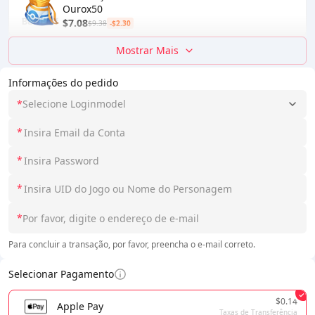
Ourox50
$7.08
$9.38
-$2.30
Mostrar Mais
Informações do pedido
*
Selecione Loginmodel
*
*
*
*
Para concluir a transação, por favor, preencha o e-mail correto.
Selecionar Pagamento
$0.14
Apple Pay
Taxas de Transferência