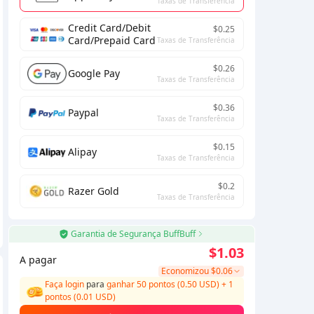
Taxas de Transferência
Credit Card/Debit
$0.25
Card/Prepaid Card
Taxas de Transferência
$0.26
Google Pay
Taxas de Transferência
$0.36
Paypal
Taxas de Transferência
$0.15
Alipay
Taxas de Transferência
$0.2
Razer Gold
Taxas de Transferência
Garantia de Segurança BuffBuff
$1.03
A pagar
Economizou
$0.06
Faça login
para
ganhar 50 pontos (0.50 USD)
+
1
pontos (
0.01
USD)