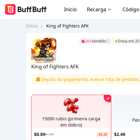
Início
Recarga
Código
Início
King of Fighters AFK
20+
Vendido
Envia em 20
King of Fighters AFK
Depois do pagamento, acesse lista de pedidos,
15000 rubis (primeira carga
Pas
em dobro)
$0.89
$2.49
$1.09
-$0.20