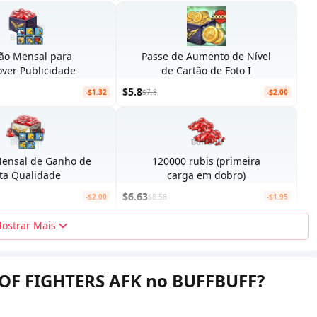
ão Mensal para
Passe de Aumento de Nível
ver Publicidade
de Cartão de Foto I
$5.8
-$1.32
$7.8
-$2.00
Mensal de Ganho de
120000 rubis (primeira
lta Qualidade
carga em dobro)
$6.63
-$2.00
$8.58
-$1.95
ostrar Mais
 OF FIGHTERS AFK no BUFFBUFF?