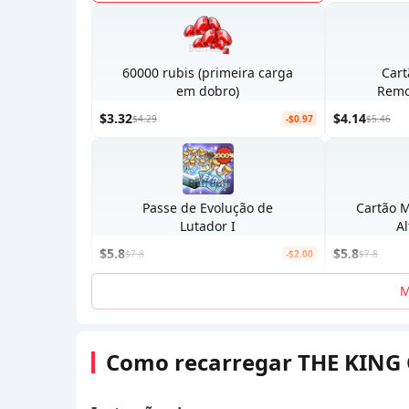
60000 rubis (primeira carga
Cart
em dobro)
Remo
$3.32
$4.14
$4.29
-$0.97
$5.46
Passe de Evolução de
Cartão 
Lutador I
A
$5.8
$5.8
$7.8
-$2.00
$7.8
M
Como recarregar THE KING