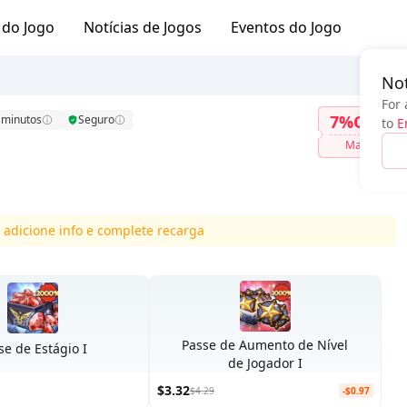
 do Jogo
Notícias de Jogos
Eventos do Jogo
Not
For 
7%OFF
 minutos
Seguro
to
E
Mais
 adicione info e complete recarga
Passe de Aumento de Nível
se de Estágio I
de Jogador I
$3.32
$4.29
-$0.97