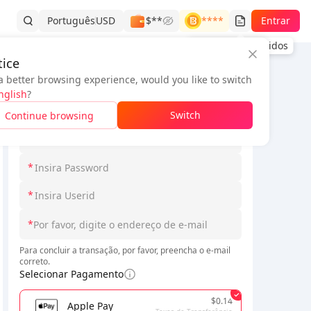
Português
USD
$**
****
Entrar
Histórico de Pedidos
ice
a better browsing experience, would you like to switch
Informações do pedido
nglish
?
*
Selecione Loginmodel
Switch
Continue browsing
*
*
*
*
Para concluir a transação, por favor, preencha o e-mail
correto.
Selecionar Pagamento
$0.14
Apple Pay