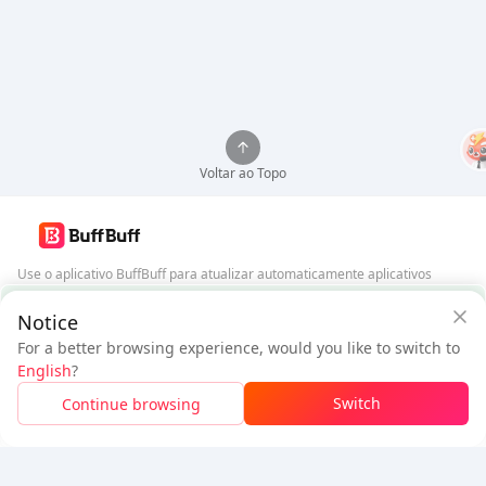
Voltar ao Topo
Use o aplicativo BuffBuff para atualizar automaticamente aplicativos
Android
Garantia de Segurança BuffBuff
Notice
Baixar BuffBuff
For a better browsing experience, would you like to switch to
$5.48
$5.86
English
?
Novo Usuário:
$0.38
de Desconto
A pagar
Siga-nos
Switch
Continue browsing
Faça Login Para Obter Desconto
5% OFF
5% OFF
Empresa
Recursos