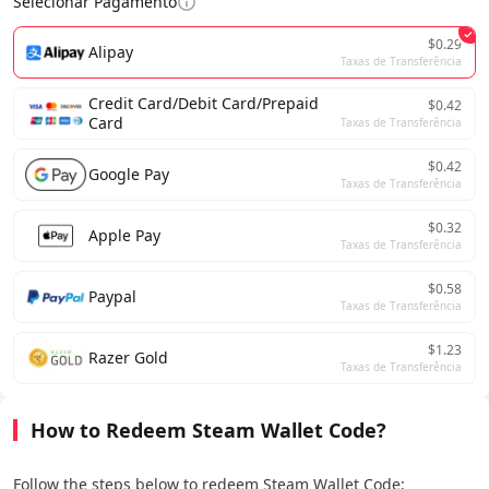
Selecionar Pagamento
$0.29
Alipay
Taxas de Transferência
Credit Card/Debit Card/Prepaid
$0.42
Card
Taxas de Transferência
$0.42
Google Pay
Taxas de Transferência
$0.32
Apple Pay
Taxas de Transferência
$0.58
Paypal
Taxas de Transferência
$1.23
Razer Gold
Taxas de Transferência
How to Redeem Steam Wallet Code?
Follow the steps below to redeem Steam Wallet Code: