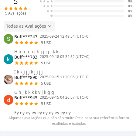
5
0%
0%
0%
5
Avaliações
0%
Todas as Avaliações
Buff***247
2025-09-24 12:49:54 (UTC+0)
5 USD
H h h h h j h j j j j j k k
Buff***783
2025-09-18 05:32:32 (UTC+0)
5 USD
I k k j j j k j j j j
Buff***890
2025-09-15 11:20:06 (UTC+0)
5 USD
G h j k k k k v j k g g
Buff***945
2025-09-15 04:26:57 (UTC+0)
5 USD
Ey ey ey ey ey ey ey ey ey ey
-Algumas avaliações que não são muito úteis para sua referência foram
recolhidas e exibidas