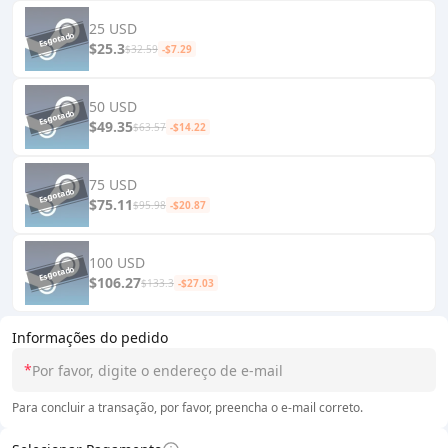
25 USD
$25.3
$32.59
-$7.29
50 USD
$49.35
$63.57
-$14.22
75 USD
$75.11
$95.98
-$20.87
100 USD
$106.27
$133.3
-$27.03
Informações do pedido
*
Para concluir a transação, por favor, preencha o e-mail correto.