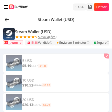
Entrar
PT
USD
Steam Wallet (USD)
Steam Wallet (USD)
5
5 Avaliações
15.1K
Vendido
Envia em 3 minutos
Seguro
7%OFF
5 USD
$5.19
$6.67
-$1.48
10 USD
$10.52
$13.54
-$3.02
20 USD
$20.13
$25.92
-$5.79