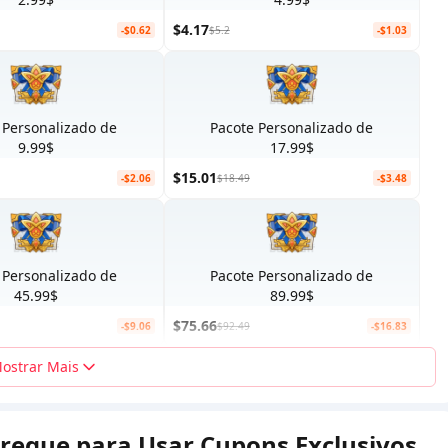
$4.17
-$0.62
$5.2
-$1.03
 Personalizado de
Pacote Personalizado de
9.99$
17.99$
$15.01
-$2.06
$18.49
-$3.48
 Personalizado de
Pacote Personalizado de
45.99$
89.99$
$75.66
-$9.06
$92.49
-$16.83
ostrar Mais
rregue para Usar Cupons Exclusivos