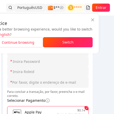
Português
USD
$**
****
Entrar
ice
a better browsing experience, would you like to switch
Informações do pedido
nglish
?
*
Selecione Loginmodel
Switch
Continue browsing
*
*
*
*
Para concluir a transação, por favor, preencha o e-mail
correto.
Selecionar Pagamento
$0.14
Apple Pay