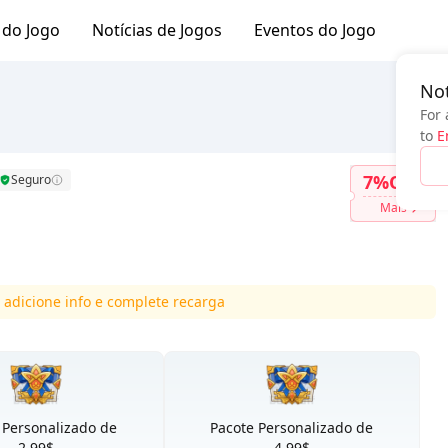
 do Jogo
Notícias de Jogos
Eventos do Jogo
Not
For 
to
E
7%OFF
Seguro
Mais
 adicione info e complete recarga
 Personalizado de
Pacote Personalizado de
2.99$
4.99$