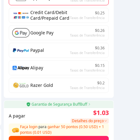
Taxas de Transferência
Credit Card/Debit
$0.25
Card/Prepaid Card
Taxas de Transferência
$0.26
Google Pay
Taxas de Transferência
$0.36
Paypal
Taxas de Transferência
$0.15
Alipay
Taxas de Transferência
$0.2
Razer Gold
Taxas de Transferência
Garantia de Segurança BuffBuff
$1.03
A pagar
Detalhes do preço
Faça login
para
ganhar 50 pontos (0.50 USD)
+
1
pontos (
0.01
USD)