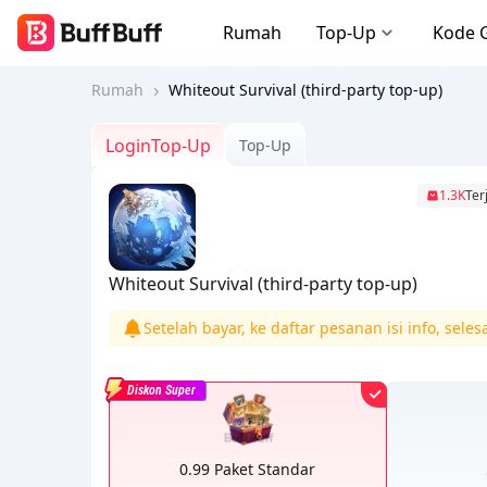
Rumah
Top-Up
Kode 
Rumah
Whiteout Survival (third-party top-up)
LoginTop-Up
Top-Up
1.3K
Ter
Whiteout Survival (third-party top-up)
Setelah bayar, ke daftar pesanan isi info, seles
Diskon Super
0.99 Paket Standar