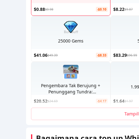
$0.88
$8.22
$0.98
-$0.10
$9.87
25000 Gems
$41.06
$83.29
$49.39
-$8.33
$96.99
Pengembara Tak Berujung +
1.9
Penunggang Tundra:
Perjalanan Tanpa Batas
$20.52
$1.64
$24.69
-$4.17
$1.97
Tampil
Bagaimana cara top up Whi