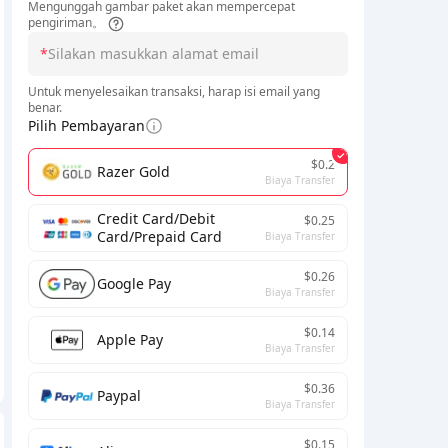
Mengunggah gambar paket akan mempercepat
pengiriman。
*
Untuk menyelesaikan transaksi, harap isi email yang
benar.
Pilih Pembayaran
$0.2
Razer Gold
Biaya Transfer
Credit Card/Debit
$0.25
Card/Prepaid Card
Biaya Transfer
$0.26
Google Pay
Biaya Transfer
$0.14
Apple Pay
Biaya Transfer
$0.36
Paypal
Biaya Transfer
$0.15