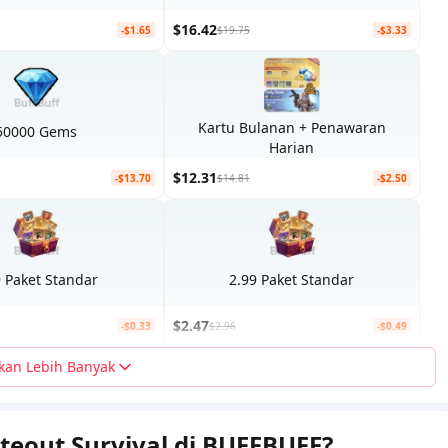
$16.42
-$1.65
$19.75
-$3.33
Kartu Bulanan + Penawaran
50000 Gems
Harian
$12.31
-$13.70
$14.81
-$2.50
9 Paket Standar
2.99 Paket Standar
$2.47
-$0.33
$2.96
-$0.49
kan Lebih Banyak
teout Survival di BUFFBUFF?