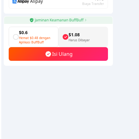
Alipay
Biaya Transfer
Jaminan Keamanan BuffBuff
$0.6
$1.08
Hemat
$0.48
dengan
Harus Dibayar
Aplikasi BuffBuff
Isi Ulang