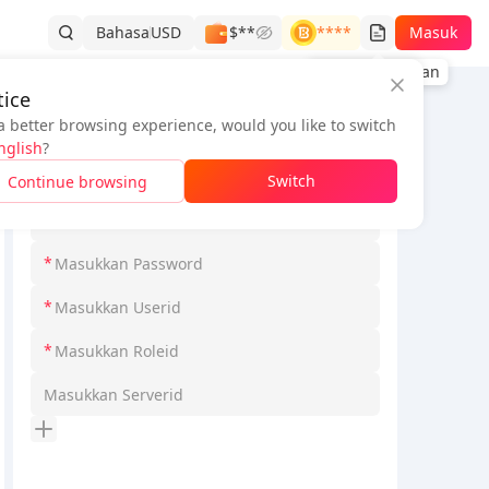
Bahasa
USD
$**
****
Masuk
Riwayat Pesanan
ice
a better browsing experience, would you like to switch
Informasi Pesanan
nglish
?
*
Pilih Loginmodel
Switch
Continue browsing
*
*
*
*