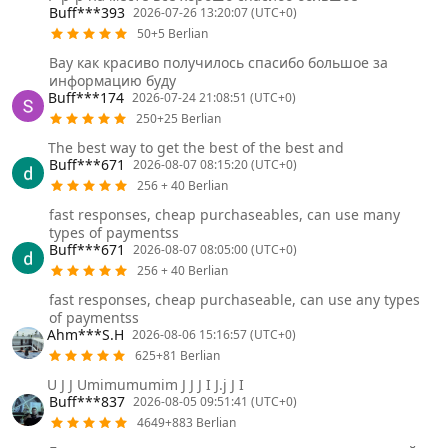
Buff***393
2026-07-26 13:20:07 (UTC+0)
50+5 Berlian
Вау как красиво получилось спасибо большое за
информацию буду
Buff***174
2026-07-24 21:08:51 (UTC+0)
250+25 Berlian
The best way to get the best of the best and
Buff***671
2026-08-07 08:15:20 (UTC+0)
256 + 40 Berlian
fast responses, cheap purchaseables, can use many
types of paymentss
Buff***671
2026-08-07 08:05:00 (UTC+0)
256 + 40 Berlian
fast responses, cheap purchaseable, can use any types
of paymentss
Ahm***S.H
2026-08-06 15:16:57 (UTC+0)
625+81 Berlian
U J J Umimumumim J J J I J.j J I
Buff***837
2026-08-05 09:51:41 (UTC+0)
4649+883 Berlian