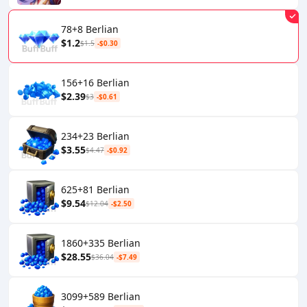
78+8 Berlian
$1.2
$1.5
-$0.30
156+16 Berlian
$2.39
$3
-$0.61
234+23 Berlian
$3.55
$4.47
-$0.92
625+81 Berlian
$9.54
$12.04
-$2.50
1860+335 Berlian
$28.55
$36.04
-$7.49
3099+589 Berlian