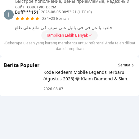
Быстрое пополнение, цены приемлемые, надежный
сайт, советую всем
Buff***151
2026-08-05 08:53:21 (UTC+0)
234+23 Berlian
فلعبه يا عل في في ياليل على سيف في طلع على طلع
Tampilkan Lebih Banyak
-Beberapa ulasan yang kurang membantu untuk referensi Anda telah dilipat
dan ditampilkan
Berita Populer
Semua
Kode Redeem Mobile Legends Terbaru
(Agustus 2026) 💎 Klaim Diamond & Skin
Gratis!
2026-08-07