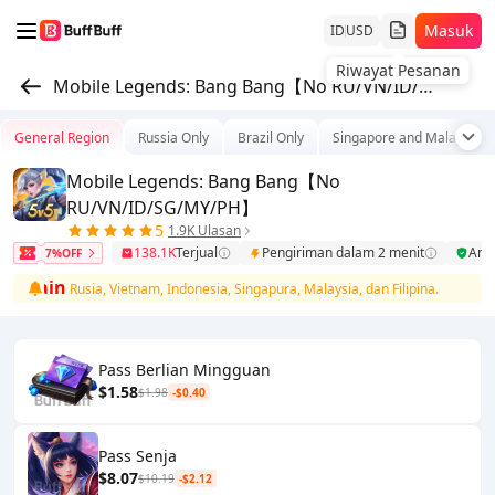
Masuk
ID
USD
Riwayat Pesanan
Mobile Legends: Bang Bang【No RU/VN/ID/SG/MY/PH】
General Region
Russia Only
Brazil Only
Singapore and Malaysia
Mobile Legends: Bang Bang【No
RU/VN/ID/SG/MY/PH】
5
1.9K Ulasan
138.1K
Terjual
Pengiriman dalam 2 menit
Am
7%OFF
elain
Rusia, Vietnam, Indonesia, Singapura, Malaysia, dan Filipina.
Pr
Pass Berlian Mingguan
$1.58
$1.98
-$0.40
Pass Senja
$8.07
$10.19
-$2.12