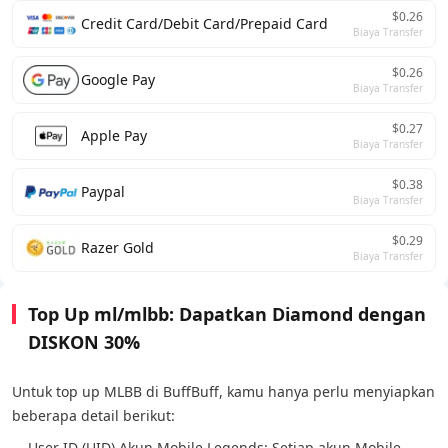
$0.26
Credit Card/Debit Card/Prepaid Card
Biaya Transfer
$0.26
Google Pay
Biaya Transfer
$0.27
Apple Pay
Biaya Transfer
$0.38
Paypal
Biaya Transfer
$0.29
Razer Gold
Biaya Transfer
Top Up ml/mlbb: Dapatkan Diamond dengan
DISKON 30%
Untuk top up MLBB di BuffBuff, kamu hanya perlu menyiapkan
beberapa detail berikut:
User ID (UID) Akun Mobile Legends: Setiap akun Mobile