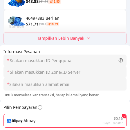
$48.88
$61.71
-$12.83
4649+883 Berlian
$71.71
$90.1
-$18.39
Tampilkan Lebih Banyak
Informasi Pesanan
*
*
*
Untuk menyelesaikan transaksi, harap isi email yang benar.
Pilih Pembayaran
$0.16
Alipay
Biaya Transfer