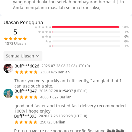
yang dapat dilakukan setelah pembayaran berhasil. Jika
Anda mengalami masalah selama transaksi,
Ulasan Pengguna
98%
5
1%
0%
0%
1873
Ulasan
1%
Semua Ulasan
Buff***6026
2026-07-28 08:22:08 (UTC+0)
2500+475 Berlian
Thank you very quickly and efficiently, I am glad that I
can use such a site.
Buff***047
2026-07-28 01:54:37 (UTC+0)
4003 + 827 Berlian
good and faster and trusted fast delivery recommended
100% i hope enjoy
Buff***393
2026-07-26 13:20:28 (UTC+0)
250+25 Berlian
Р-р-р на месте все хорошо спасибо большое 🌥️🌥️🌥️🌥️