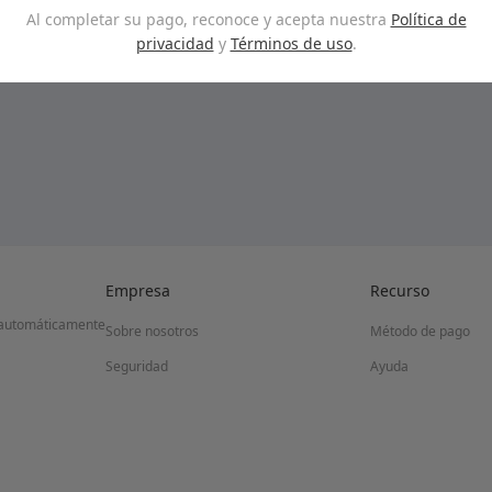
Al completar su pago, reconoce y acepta nuestra
Política de
privacidad
y
Términos de uso
.
Empresa
Recurso
id automáticamente
Sobre nosotros
Método de pago
Seguridad
Ayuda