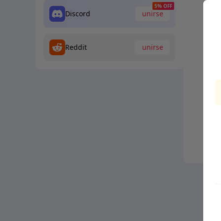
5% OFF
Discord
unirse
Reddit
unirse