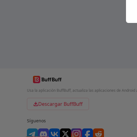
Usa la aplicación BuffBuff, actualiza las aplicaciones de Andro
Descargar BuffBuff
Síguenos