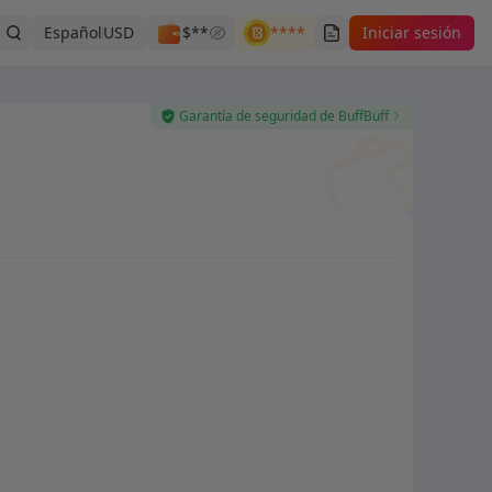
Español
USD
$**
****
Iniciar sesión
Garantía de seguridad de BuffBuff