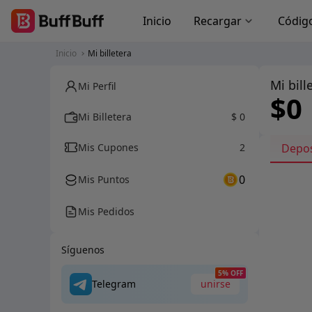
Inicio
Recargar
Códig
Inicio
Mi billetera
Mi bill
Mi Perfil
$0
Mi Billetera
$ 0
Mis Cupones
2
Depos
0
Mis Puntos
Mis Pedidos
Síguenos
5% OFF
Telegram
unirse