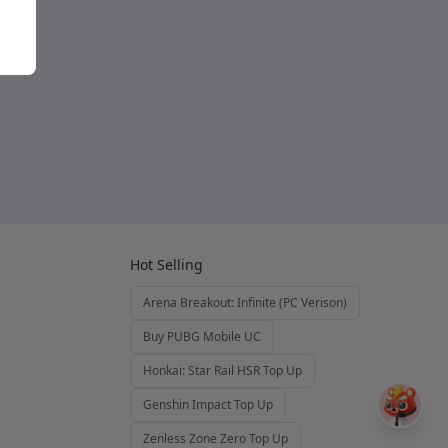
Hot Selling
Arena Breakout: Infinite (PC Verison)
Buy PUBG Mobile UC
Honkai: Star Rail HSR Top Up
Genshin Impact Top Up
Zenless Zone Zero Top Up