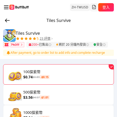
登入
ZH-TW
USD
Tiles Survive
Tiles Survive
5
23 評價
200+
已售出
將於 20 分鐘內發貨
安全
7%OFF
After payment, go to order list to add info and complete recharge
100探索幣
$0.74
$0.89
-$0.15
500探索幣
$3.56
$4.57
-$1.01
1000探索幣