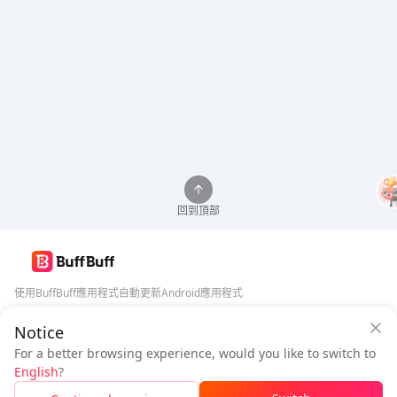
回到頂部
使用BuffBuff應用程式自動更新Android應用程式
Notice
BuffBuff 安全保障
下載BuffBuff
For a better browsing experience, would you like to switch to
登入
即可
獲得 50 點數 (0.50 USD)
追蹤我們
English
?
$0.88
待付