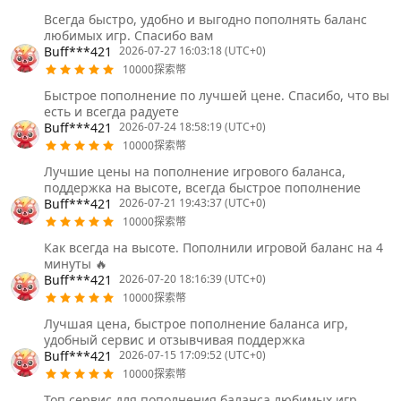
Всегда быстро, удобно и выгодно пополнять баланс
любимых игр. Спасибо вам
Buff***421
2026-07-27 16:03:18 (UTC+0)
10000探索幣
Быстрое пополнение по лучшей цене. Спасибо, что вы
есть и всегда радуете
Buff***421
2026-07-24 18:58:19 (UTC+0)
10000探索幣
Лучшие цены на пополнение игрового баланса,
поддержка на высоте, всегда быстрое пополнение
Buff***421
2026-07-21 19:43:37 (UTC+0)
10000探索幣
Как всегда на высоте. Пополнили игровой баланс на 4
минуты 🔥
Buff***421
2026-07-20 18:16:39 (UTC+0)
10000探索幣
Лучшая цена, быстрое пополнение баланса игр,
удобный сервис и отзывчивая поддержка
Buff***421
2026-07-15 17:09:52 (UTC+0)
10000探索幣
Топ сервис для пополнения баланса любимых игр.