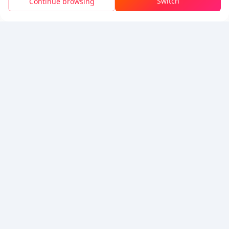
Switch
Continue browsing
充值
節省
$0.01
5% OFF
5% OFF
公司
資源
關於我們
付款方式
安全性
幫助
Hot Selling
Arena Breakout: Infinite (PC Verison)
Buy PUBG Mobile UC
Honkai: Star Rail HSR Top Up
Genshin Impact Top Up
Zenless Zone Zero Top Up
我們接受