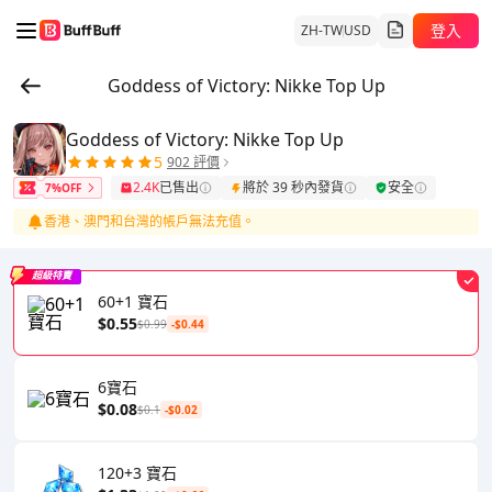
登入
ZH-TW
USD
Goddess of Victory: Nikke Top Up
Goddess of Victory: Nikke Top Up
5
902 評價
2.4K
已售出
將於 39 秒內發貨
安全
7%OFF
香港、澳門和台灣的帳戶無法充值。
超級特賣
60+1 寶石
$0.55
$0.99
-$0.44
6寶石
$0.08
$0.1
-$0.02
120+3 寶石