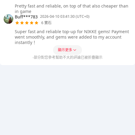
Pretty fast and reliable, on top of that also cheaper than
in game
Buff***783
2026-04-10 03:41:30 (UTC+0)
6 寶石
Super fast and reliable top-up for NIKKE gems! Payment
went smoothly, and gems were added to my account
instantly！
顯示更多
-部分對您參考幫助不大的評論已被折疊顯示