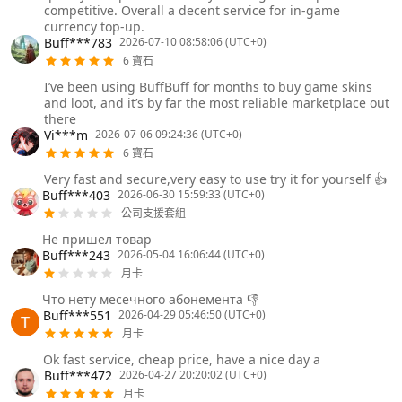
competitive. Overall a decent service for in-game
currency top-up.
Buff***783
2026-07-10 08:58:06 (UTC+0)
6 寶石
I’ve been using BuffBuff for months to buy game skins
and loot, and it’s by far the most reliable marketplace out
there
Vi***m
2026-07-06 09:24:36 (UTC+0)
6 寶石
Very fast and secure,very easy to use try it for yourself 👍
Buff***403
2026-06-30 15:59:33 (UTC+0)
公司支援套組
Не пришел товар
Buff***243
2026-05-04 16:06:44 (UTC+0)
月卡
Что нету месечного абонемента 👎
Buff***551
2026-04-29 05:46:50 (UTC+0)
月卡
Ok fast service, cheap price, have a nice day a
Buff***472
2026-04-27 20:20:02 (UTC+0)
月卡