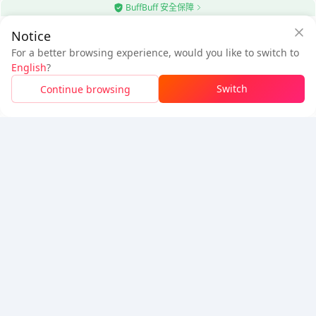
使用BuffBuff應用程式自動更新Android應用程式
BuffBuff 安全保障
Notice
下載BuffBuff
$0.68
$0.83
For a better browsing experience, would you like to switch to
使用BuffBuff應用程式節省
$0.15
待付
追蹤我們
English
?
使用BuffBuff應用程式安全充值
Switch
Continue browsing
下載即可獲得
50 點數(0.50 USD)
5% OFF
5% OFF
公司
資源
關於我們
付款方式
安全性
幫助
Hot Selling
Arena Breakout: Infinite (PC Verison)
Buy PUBG Mobile UC
Honkai: Star Rail HSR Top Up
Genshin Impact Top Up
Zenless Zone Zero Top Up