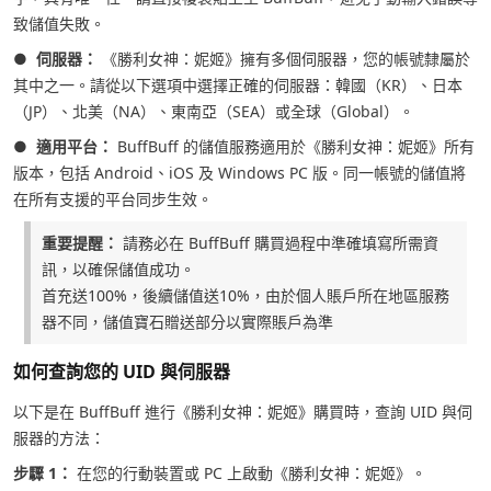
致儲值失敗。
●
伺服器：
《勝利女神：妮姬》擁有多個伺服器，您的帳號隸屬於
其中之一。請從以下選項中選擇正確的伺服器：韓國（KR）、日本
（JP）、北美（NA）、東南亞（SEA）或全球（Global）。
●
適用平台：
BuffBuff 的儲值服務適用於《勝利女神：妮姬》所有
版本，包括 Android、iOS 及 Windows PC 版。同一帳號的儲值將
在所有支援的平台同步生效。
重要提醒：
請務必在 BuffBuff 購買過程中準確填寫所需資
訊，以確保儲值成功。
首充送100%，後續儲值送10%，由於個人賬戶所在地區服務
器不同，儲值寶石贈送部分以實際賬戶為準
如何查詢您的 UID 與伺服器
以下是在 BuffBuff 進行《勝利女神：妮姬》購買時，查詢 UID 與伺
服器的方法：
步驟 1：
在您的行動裝置或 PC 上啟動《勝利女神：妮姬》。