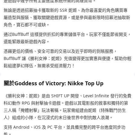
是遊戲中幾乎所有主要進度系統所需的高級貨幣。
無論是透過招募抽卡獲取新的 SSR 妮姬、為你最喜愛的角色購買專
屬造型與服裝、獲取關鍵遊戲資源，或是參與最新限時招募池抽取新
角色，寶石都不可或缺。
通过BuffBuff 這樣提供折扣的專業儲值平台。玩家不僅能節省開支，
還能緊跟最新遊戲內容。
憑藉更低的價格、安全可靠的交易以及近乎即時的到賬服務，
BuffBuff 讓《勝利女神：妮姬》充值變得更加實惠與便捷，幫助你輕
鬆組建夢幻隊伍，無需承受經濟壓力！
關於Goddess of Victory: Nikke Top Up
《勝利女神：妮姬》是由 SHIFT UP 開發、Level Infinite 發行的免費
科幻動作 RPG 與射擊抽卡遊戲。遊戲以其電影般的敘事和獨特的第
三人稱「掩體射擊」玩法著稱。玩家需組建由妮姬（特殊戰鬥仿生
人）組成的小隊，在沉浸式的末日後世界中對抗敵人浪潮。
支持 Android、iOS 及 PC 平台，並具備完整的跨平台進度同步功
能。