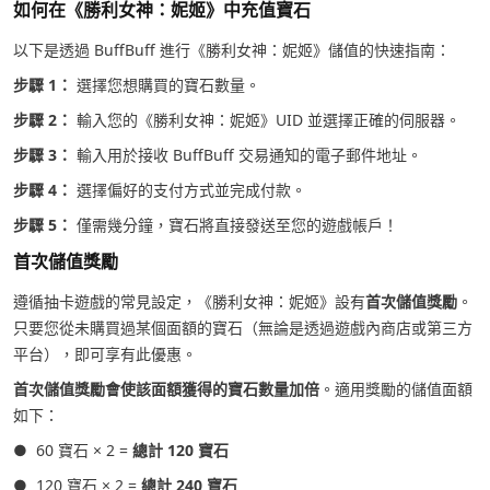
如何在《勝利女神：妮姬》中充值寶石
以下是透過 BuffBuff 進行《勝利女神：妮姬》儲值的快速指南：
步驟 1：
選擇您想購買的寶石數量。
步驟 2：
輸入您的《勝利女神：妮姬》UID 並選擇正確的伺服器。
步驟 3：
輸入用於接收 BuffBuff 交易通知的電子郵件地址。
步驟 4：
選擇偏好的支付方式並完成付款。
步驟 5：
僅需幾分鐘，寶石將直接發送至您的遊戲帳戶！
首次儲值獎勵
遵循抽卡遊戲的常見設定，《勝利女神：妮姬》設有
首次儲值獎勵
。
只要您從未購買過某個面額的寶石（無論是透過遊戲內商店或第三方
平台），即可享有此優惠。
首次儲值獎勵會使該面額獲得的寶石數量加倍
。適用獎勵的儲值面額
如下：
● 60 寶石 × 2 =
總計 120 寶石
● 120 寶石 × 2 =
總計 240 寶石