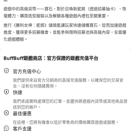
遊戲中的高級貨幣——寶石，對於召喚新妮姬（透過招募抽卡）、恢
復體力、購買造型服裝以及解鎖各種遊戲內禮包至關重要。
進行《勝利女神：妮姬》儲值能讓玩家快速儲備寶石，從而加速遊戲
進度、獲得更多招募機會，並能參與限時招募池與高級內容，全面優
化遊戲體驗。
BuffBuff遊戲商店：官方保證的遊戲充值平台
官方充值中心
我們提供來自官方分銷商的直接充值服務，以確保您的交易安
全，沒有任何隱藏費用。
快速
我們承諾實時處理您的訂單，並盡快將遊戲內貨幣或其他商品發
送到您的帳戶。
最佳優惠
在這裡，您將有機會以低於零售商的價格購買遊戲或服務。
客戶支援