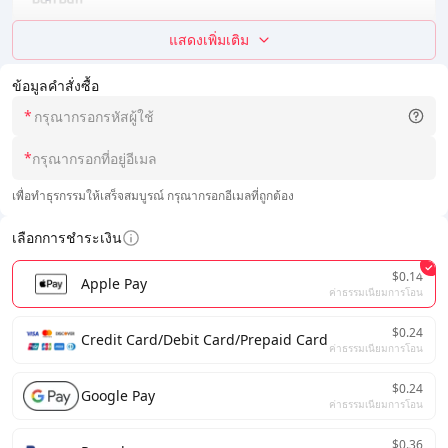
แสดงเพิ่มเติม
ข้อมูลคำสั่งซื้อ
*
*
เพื่อทำธุรกรรมให้เสร็จสมบูรณ์ กรุณากรอกอีเมลที่ถูกต้อง
เลือกการชำระเงิน
$0.14
Apple Pay
ค่าธรรมเนียมการโอน
$0.24
Credit Card/Debit Card/Prepaid Card
ค่าธรรมเนียมการโอน
$0.24
Google Pay
ค่าธรรมเนียมการโอน
$0.36