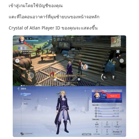
เข้าสู่เกมโดยใช้บัญชีของคุณ
แตะที่ไอคอนอวาตาร์ที่มุมซ้ายบนของหน้าจอหลัก
Crystal of Atlan Player ID ของคุณจะแสดงขึ้น