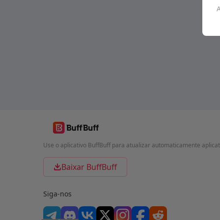
A
Use o aplicativo BuffBuff para atualizar automaticamente aplica
Baixar BuffBuff
Siga-nos