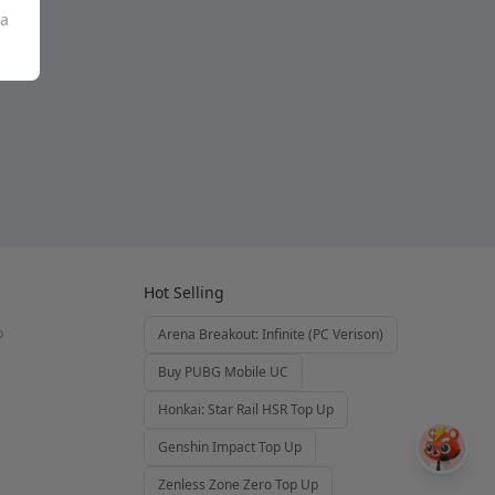
sa
Hot Selling
o
Arena Breakout: Infinite (PC Verison)
Buy PUBG Mobile UC
Honkai: Star Rail HSR Top Up
Genshin Impact Top Up
Zenless Zone Zero Top Up