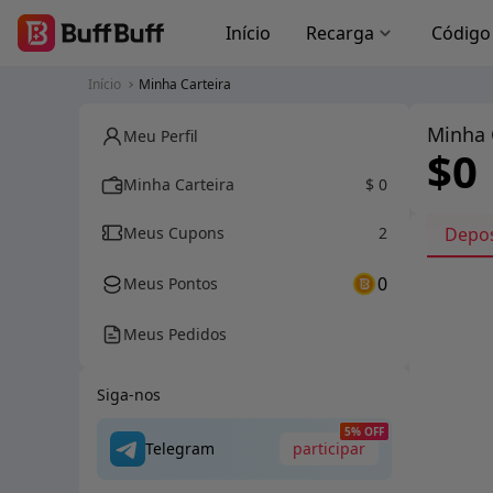
Início
Recarga
Código
Início
Minha Carteira
Minha 
Meu Perfil
$0
Minha Carteira
$ 0
Meus Cupons
2
Depos
0
Meus Pontos
Meus Pedidos
Siga-nos
5% OFF
Telegram
participar