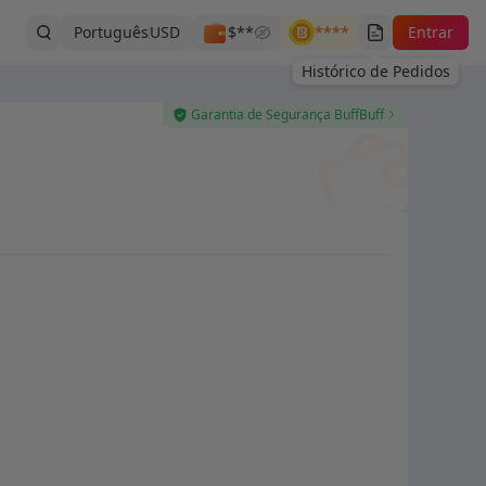
Português
USD
$**
****
Entrar
Histórico de Pedidos
Garantia de Segurança BuffBuff