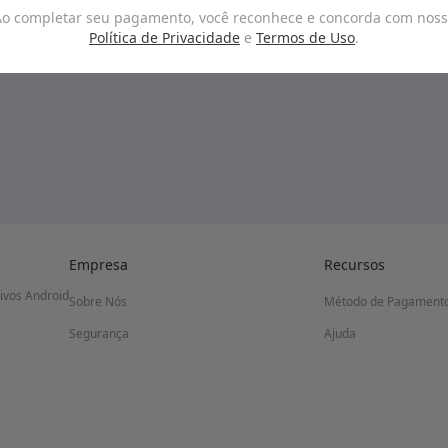
o completar seu pagamento, você reconhece e concorda com nos
Política de Privacidade
e
Termos de Uso
.
Empresa
Recursos
tivos Android
Sobre Nós
Método de Pagament
Segurança
Ajuda