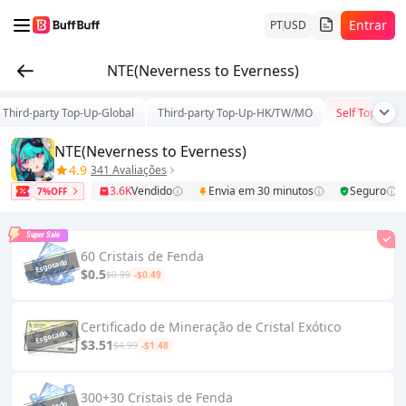
Entrar
PT
USD
NTE(Neverness to Everness)
Third-party Top-Up-Global
Third-party Top-Up-HK/TW/MO
Self Top-Up
NTE(Neverness to Everness)
4.9
341 Avaliações
3.6K
Vendido
Envia em 30 minutos
Seguro
7%OFF
Super Sale
60 Cristais de Fenda
$0.5
$0.99
-$0.49
Certificado de Mineração de Cristal Exótico
$3.51
$4.99
-$1.48
300+30 Cristais de Fenda