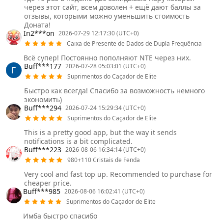
через этот сайт, всем доволен + ещё дают баллы за
отзывы, которыми можно уменьшить стоимость
Доната!
In2***on
2026-07-29 12:17:30 (UTC+0)
Caixa de Presente de Dados de Dupla Frequência
Всё супер! Постоянно пополняют NTE через них.
Buff***177
2026-07-28 05:03:01 (UTC+0)
Suprimentos do Caçador de Elite
Быстро как всегда! Спасибо за возможность немного
экономить)
Buff***294
2026-07-24 15:29:34 (UTC+0)
Suprimentos do Caçador de Elite
This is a pretty good app, but the way it sends
notifications is a bit complicated.
Buff***223
2026-08-06 16:34:14 (UTC+0)
980+110 Cristais de Fenda
Very cool and fast top up. Recommended to purchase for
cheaper price.
Buff***985
2026-08-06 16:02:41 (UTC+0)
Suprimentos do Caçador de Elite
Имба быстро спасибо