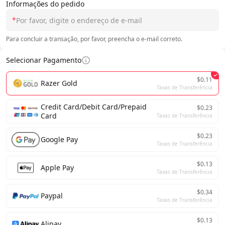
Informações do pedido
*
Para concluir a transação, por favor, preencha o e-mail correto.
Selecionar Pagamento
$0.11
Razer Gold
Taxas de Transferência
Credit Card/Debit Card/Prepaid
$0.23
Card
Taxas de Transferência
$0.23
Google Pay
Taxas de Transferência
$0.13
Apple Pay
Taxas de Transferência
$0.34
Paypal
Taxas de Transferência
$0.13
Alipay