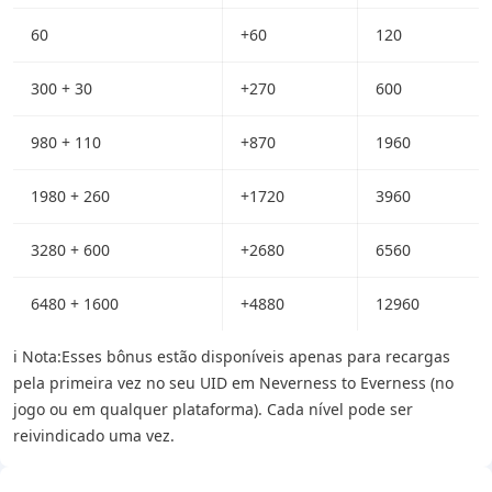
60
+60
120
300 + 30
+270
600
980 + 110
+870
1960
1980 + 260
+1720
3960
3280 + 600
+2680
6560
6480 + 1600
+4880
12960
ℹ️ Nota:
Esses bônus estão disponíveis apenas para recargas
pela primeira vez no seu UID em Neverness to Everness (no
jogo ou em qualquer plataforma). Cada nível pode ser
reivindicado uma vez.