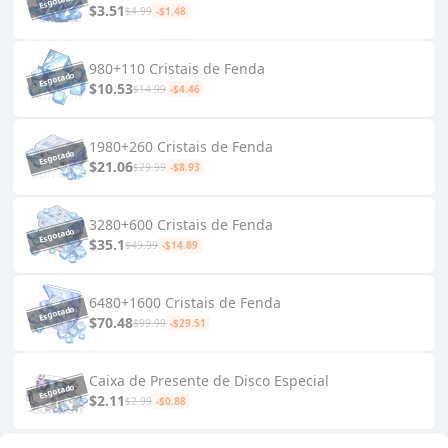
$3.51
$4.99
-$1.48
980+110 Cristais de Fenda
$10.53
$14.99
-$4.46
1980+260 Cristais de Fenda
$21.06
$29.99
-$8.93
3280+600 Cristais de Fenda
$35.1
$49.99
-$14.89
6480+1600 Cristais de Fenda
$70.48
$99.99
-$29.51
Caixa de Presente de Disco Especial
$2.11
$2.99
-$0.88