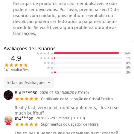
Recargas de produtos não são reembolsáveis e não
podem ser devolvidas. Por favor, preencha seu ID de
usuário com cuidado, pois nenhum reembolso ou
devolução poderá ser feito após o pagamento bem-
sucedido. Se você tiver algum problema durante as
transações,
Avaliações de Usuários
96%
4.9
1%
0%
0%
341
Avaliações
3%
Todas as Avaliações
Buff***930
2026-07-30 15:06:20 (UTC+0)
Certificado de Mineração de Cristal Exótico
Really fast, very good, right suppliments, i love u so
much buffbuff
In2***on
2026-07-29 12:19:00 (UTC+0)
Suprimentos do Caçador de Honra
Где-то раз в неделю-две закидываю пару косарей