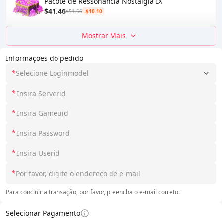
Pacote de Ressonância Nostalgia IX
$41.46
$51.56
-$10.10
Mostrar Mais
Informações do pedido
*
Selecione Loginmodel
*
*
*
*
*
Para concluir a transação, por favor, preencha o e-mail correto.
Selecionar Pagamento