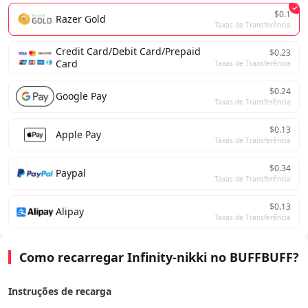
$0.1
Razer Gold
Taxas de Transferência
Credit Card/Debit Card/Prepaid
$0.23
Card
Taxas de Transferência
$0.24
Google Pay
Taxas de Transferência
$0.13
Apple Pay
Taxas de Transferência
$0.34
Paypal
Taxas de Transferência
$0.13
Alipay
Taxas de Transferência
Como recarregar Infinity-nikki no BUFFBUFF?
Instruções de recarga