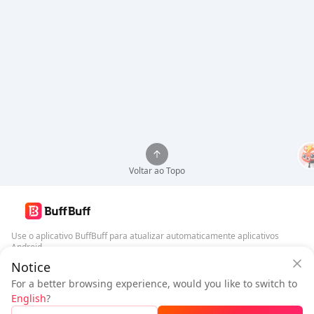
Voltar ao Topo
Use o aplicativo BuffBuff para atualizar automaticamente aplicativos
Android
Notice
Garantia de Segurança BuffBuff
Baixar BuffBuff
For a better browsing experience, would you like to switch to
Faça login
para
ganhar 50 pontos (0.50 USD)
English
?
Siga-nos