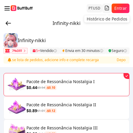
Entrar
PT
USD
Histórico de Pedidos
Infinity-nikki
Infinity-nikki
5+
Vendido
Envia em 30 minutos
Seguro
7%OFF
acesse lista de pedidos, adicione info e complete recarga
Depois do 
Pacote de Ressonância Nostalgia I
$0.44
$0.54
-$0.10
Pacote de Ressonância Nostalgia II
$0.89
$1.01
-$0.12
Pacote de Ressonância Nostalgia III