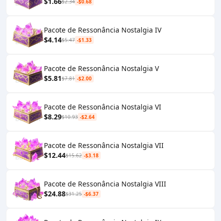
$1.66
$2.34
-$0.68
Pacote de Ressonância Nostalgia IV
$4.14
$5.47
-$1.33
Pacote de Ressonância Nostalgia V
$5.81
$7.81
-$2.00
Pacote de Ressonância Nostalgia VI
$8.29
$10.93
-$2.64
Pacote de Ressonância Nostalgia VII
$12.44
$15.62
-$3.18
Pacote de Ressonância Nostalgia VIII
$24.88
$31.25
-$6.37