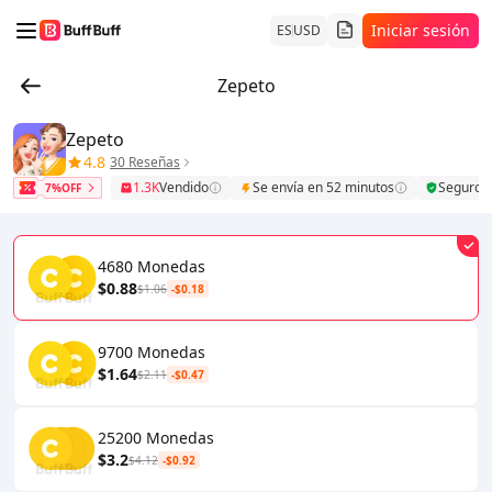
Iniciar sesión
ES
USD
Zepeto
Zepeto
4.8
30 Reseñas
1.3K
Vendido
Se envía en 52 minutos
Seguro
7%OFF
4680 Monedas
$0.88
$1.06
-$0.18
9700 Monedas
$1.64
$2.11
-$0.47
25200 Monedas
$3.2
$4.12
-$0.92