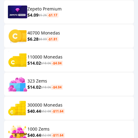
Zepeto Premium
$4.09
$5.26
-$1.17
40700 Monedas
$6.28
$8.09
-$1.81
110000 Monedas
$14.02
$18.06
-$4.04
323 Zems
$14.02
$18.06
-$4.04
300000 Monedas
$40.44
$52.08
-$11.64
1000 Zems
$40.44
$52.08
-$11.64