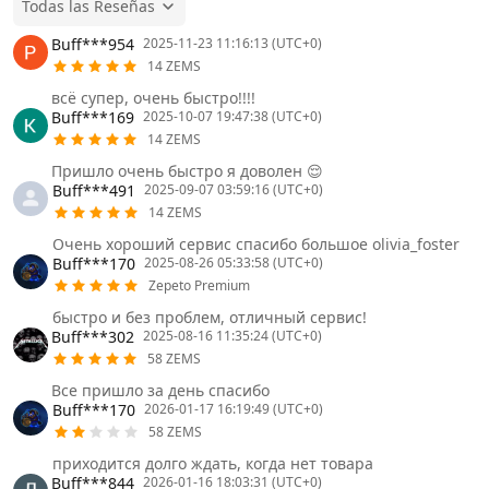
Todas las Reseñas
Buff***954
2025-11-23 11:16:13 (UTC+0)
14 ZEMS
всё супер, очень быстро!!!!
Buff***169
2025-10-07 19:47:38 (UTC+0)
14 ZEMS
Пришло очень быстро я доволен 😌
Buff***491
2025-09-07 03:59:16 (UTC+0)
14 ZEMS
Очень хороший сервис спасибо большое olivia_foster
Buff***170
2025-08-26 05:33:58 (UTC+0)
Zepeto Premium
быстро и без проблем, отличный сервис!
Buff***302
2025-08-16 11:35:24 (UTC+0)
58 ZEMS
Все пришло за день спасибо
Buff***170
2026-01-17 16:19:49 (UTC+0)
58 ZEMS
приходится долго ждать, когда нет товара
Buff***844
2026-01-16 18:03:31 (UTC+0)