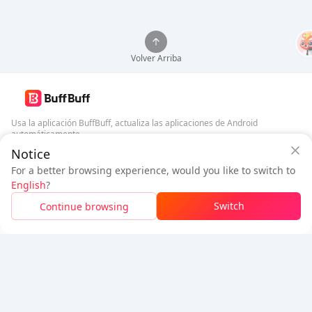
Volver Arriba
Usa la aplicación BuffBuff, actualiza las aplicaciones de Android
automáticamente
Garantía de seguridad de BuffBuff
Notice
Descargar BuffBuff
Inicia sesión
para
obtener 50 puntos (0.50 USD)
+
1
puntos (
0.01
For a better browsing experience, would you like to switch to
USD)
English
?
Síguenos
$1.02
A pagar
Switch
Continue browsing
Recargar
Ahorrado
$0.04
5% OFF
5% OFF
Empresa
Recurso
Sobre nosotros
Método de pago
Seguridad
Ayuda