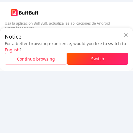
Usa la aplicación BuffBuff, actualiza las aplicaciones de Android
automáticamente
Notice
Garantía de seguridad de BuffBuff
Descargar BuffBuff
For a better browsing experience, would you like to switch to
Inicia sesión
para
obtener 50 puntos (0.50 USD)
English
?
Síguenos
$0.89
A pagar
Switch
Continue browsing
Recargar
Ahorrado
$0.10
5% OFF
5% OFF
Empresa
Recurso
Sobre nosotros
Método de pago
Seguridad
Ayuda
Hot Selling
Arena Breakout: Infinite (PC Verison)
Buy PUBG Mobile UC