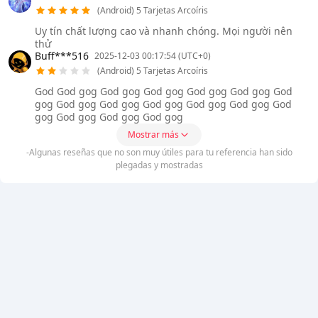
(Android) 5 Tarjetas Arcoíris
Uy tín chất lượng cao và nhanh chóng. Mọi người nên
thử
Buff***516
2025-12-03 00:17:54 (UTC+0)
(Android) 5 Tarjetas Arcoíris
God God gog God gog God gog God gog God gog God
gog God gog God gog God gog God gog God gog God
gog God gog God gog God gog
Mostrar más
-Algunas reseñas que no son muy útiles para tu referencia han sido
plegadas y mostradas