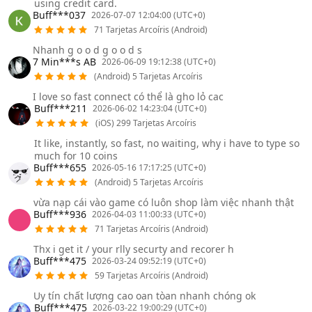
using credit card.
Buff***037
2026-07-07 12:04:00 (UTC+0)
71 Tarjetas Arcoíris (Android)
Nhanh g o o d g o o d s
7 Min***s AB
2026-06-09 19:12:38 (UTC+0)
(Android) 5 Tarjetas Arcoíris
I love so fast connect có thể là gho lỏ cac
Buff***211
2026-06-02 14:23:04 (UTC+0)
(iOS) 299 Tarjetas Arcoíris
It like, instantly, so fast, no waiting, why i have to type so
much for 10 coins
Buff***655
2026-05-16 17:17:25 (UTC+0)
(Android) 5 Tarjetas Arcoíris
vừa nạp cái vào game có luôn shop làm việc nhanh thật
Buff***936
2026-04-03 11:00:33 (UTC+0)
71 Tarjetas Arcoíris (Android)
Thx i get it / your rlly securty and recorer h
Buff***475
2026-03-24 09:52:19 (UTC+0)
59 Tarjetas Arcoíris (Android)
Uy tín chất lượng cao oan tòan nhanh chóng ok
Buff***475
2026-03-22 19:00:29 (UTC+0)