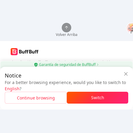
Volver Arriba
Usa la aplicación BuffBuff, actualiza las aplicaciones de Android
Garantía de seguridad de BuffBuff
automáticamente
Notice
$32.25
Descargar BuffBuff
$34.59
For a better browsing experience, would you like to switch to
Usuario Nuevo:
$2.34
de
A pagar
English
?
Descuento
Síguenos
Switch
Continue browsing
Inicia sesión para obtener el descuento
5% OFF
5% OFF
Empresa
Recurso
Sobre nosotros
Método de pago