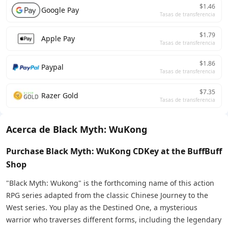
$1.46
Google Pay
Tasas de transferencia
$1.79
Apple Pay
Tasas de transferencia
$1.86
Paypal
Tasas de transferencia
$7.35
Razer Gold
Tasas de transferencia
Acerca de Black Myth: WuKong
Purchase Black Myth: WuKong CDKey at the BuffBuff
Shop
"Black Myth: Wukong" is the forthcoming name of this action
RPG series adapted from the classic Chinese Journey to the
West series. You play as the Destined One, a mysterious
warrior who traverses different forms, including the legendary