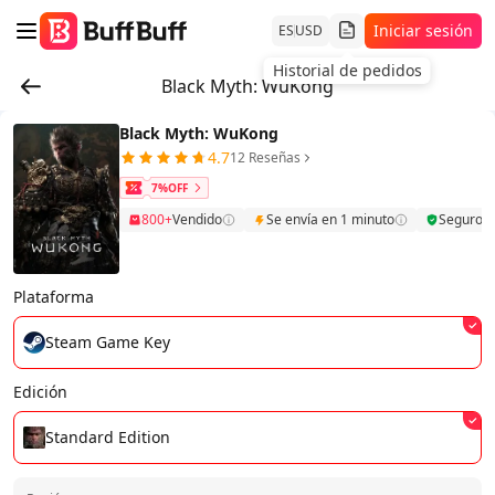
Iniciar sesión
ES
USD
Historial de pedidos
Black Myth: WuKong
Black Myth: WuKong
4.7
12 Reseñas
7%OFF
800+
Vendido
Se envía en 1 minuto
Seguro
Plataforma
Steam Game Key
Edición
Standard Edition