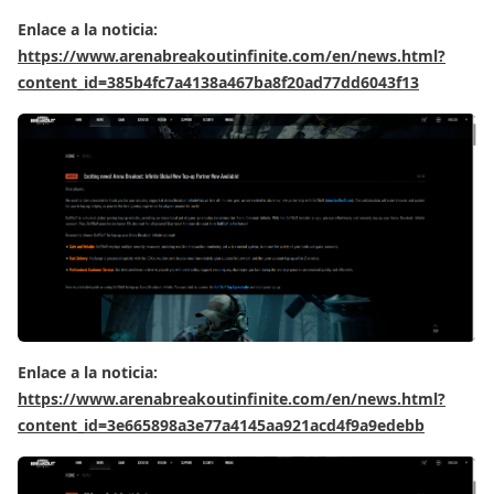
Enlace a la noticia:
https://www.arenabreakoutinfinite.com/en/news.html?
content_id=385b4fc7a4138a467ba8f20ad77dd6043f13
Enlace a la noticia:
https://www.arenabreakoutinfinite.com/en/news.html?
content_id=3e665898a3e77a4145aa921acd4f9a9edebb