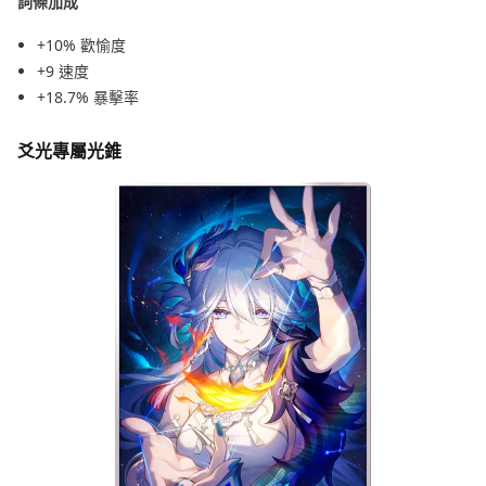
詞條加成
+10% 歡愉度
+9 速度
+18.7% 暴擊率
爻光專屬光錐