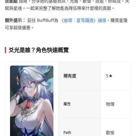
技能組
指南，分享她的基礎資訊、光錐、數值、技能、終結技、天
賦與星魂。一起來完整了解她能為隊伍帶來什麼樣的貢獻。
額外提示：
前往 BuffBuff為
《崩壞：星穹鐵道》儲值
，購買星瓊
可享超值優惠。
爻光是誰？角色快速概覽
稀有度
5★
物理
屬性
歡愉
Path