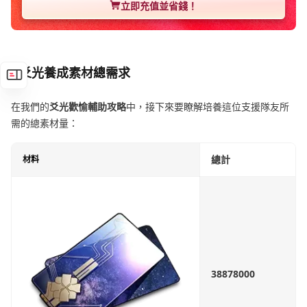
立即充值並省錢！
爻光養成素材總需求
在我們的
爻光歡愉輔助攻略
中，接下來要瞭解培養這位支援隊友所
需的總素材量：
總計
材料
38878000