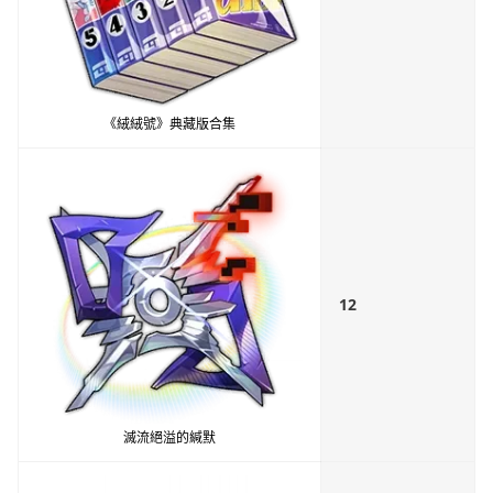
《絨絨號》典藏版合集
12
滅流絕溢的緘默