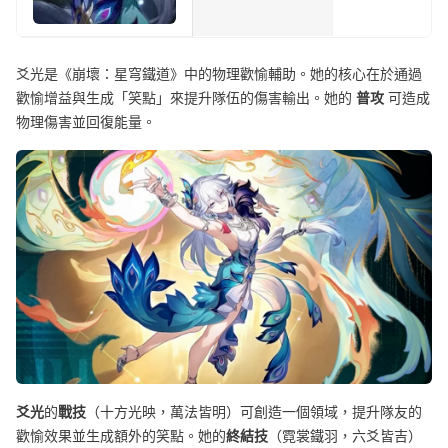
爻光是《崩壞：星穹鐵道》中的物理歡愉輔助。她的核心在於通過
歡愉增益與生成「笑點」來提升隊伍的傷害輸出。她的
普攻
可造成
物理傷害並回復能量。
爻光
的
戰技
（十方光映，萬法皆明）可創造一個領域，提升隊友的
歡愉效果並生成額外的笑點。她的
終結技
（霓裳鐵羽，六爻皆吉）