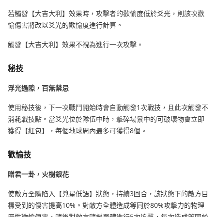
若觸發【大吉大利】效果時，攻擊者的歡愉度低於爻光，則該次歡
愉傷害將改以爻光的歡愉度進行計算。
觸發【大吉大利】效果不視為進行一次攻擊。
秘技
浮光過隙，百無禁忌
使用秘技後，下一次戰鬥開始時會自動觸發1次戰技，且此次觸發不
消耗戰技點。當爻光位於隊伍中時，擊碎場景中的可破壞物會立即
獲得【紅包】，每個地球周內最多可獲得8個。
歡愉技
贈君一卦，火樹銀花
使敵方全體陷入【兇星低語】狀態，持續3回合，該狀態下的敵方目
標受到的傷害提高10%。對敵方全體造成等同於80%攻擊力的物理
屬性歡愉傷害，隨後對敵方隨機單體進行5次追擊，每次造成等同於