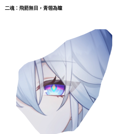
二魂：飛箭無目，青翎為瞳