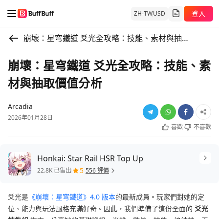
登入
ZH-TW
USD
崩壞：星穹鐵道 爻光全攻略：技能、素材與抽取價值分析
崩壞：星穹鐵道 爻光全攻略：技能、素
材與抽取價值分析
Arcadia
2026年01月28日
喜歡
不喜歡
Honkai: Star Rail HSR Top Up
5
22.8K 已售出
556 評價
爻光是
《崩壞：星穹鐵道》4.0 版本
的最新成員。玩家們對她的定
位、能力與玩法風格充滿好奇。因此，我們準備了這份全面的
爻光