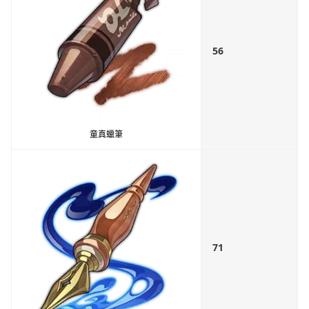
56
童真蠟筆
71