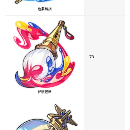
造夢蘸鋼
73
夢現管錐