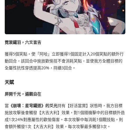
霓裳鐵羽，六爻皆吉
獲得5個笑點。使「阿哈」立即獲得1個固定計入20個笑點的額外行
動回合，該回合中施放歡愉技不會消耗笑點，並使我方全體目標的
全屬性抗性穿透提高20%，持續3回合。
天賦
屏開千光，遍觀自在
當
《崩壞：星穹鐵道》的爻光
持有【好活當賞】狀態時，我方目標
施放攻擊後會觸發【大吉大利】效果，對1個隨機擊中的目標額外造
成1次24%對應屬性的歡愉傷害。本次攻擊中每消耗1個戰技點，則
會額外觸發1次【大吉大利】效果，每次攻擊最多觸發3次。