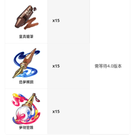
x15
童真蠟筆
x15
需等待4.0版本
造夢蘸鋼
x15
夢現管錐