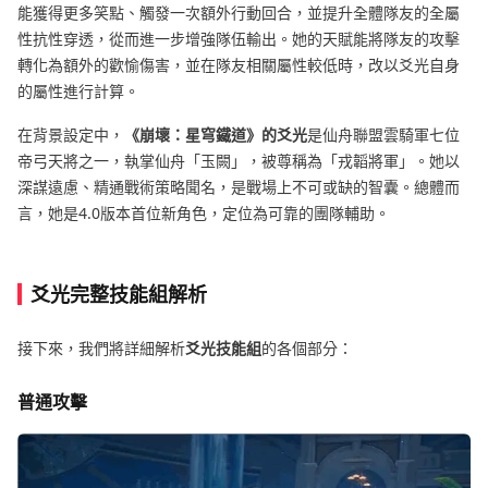
能獲得更多笑點、觸發一次額外行動回合，並提升全體隊友的全屬
性抗性穿透，從而進一步增強隊伍輸出。她的天賦能將隊友的攻擊
轉化為額外的歡愉傷害，並在隊友相關屬性較低時，改以爻光自身
的屬性進行計算。
在背景設定中，
《崩壞：星穹鐵道》的爻光
是仙舟聯盟雲騎軍七位
帝弓天將之一，執掌仙舟「玉闕」，被尊稱為「戎韜將軍」。她以
深謀遠慮、精通戰術策略聞名，是戰場上不可或缺的智囊。總體而
言，她是4.0版本首位新角色，定位為可靠的團隊輔助。
爻光完整技能組解析
接下來，我們將詳細解析
爻光技能組
的各個部分：
普通攻擊