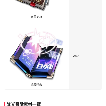
冒險記錄
289
漫遊指南
爻光晉階素材一覽