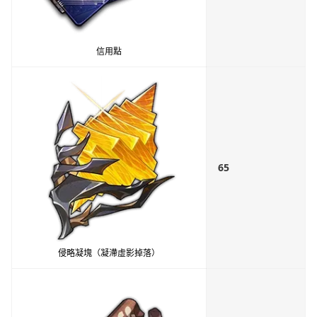
信用點
65
侵略凝塊（凝滯虛影掉落）