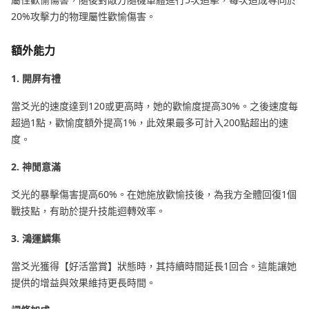
20%攻擊力的物理屬性歡愉傷害。
額外能力
1. 開屏有禮
當爻光的速度達到120或更高時，她的歡愉度提高30%。之後速度每
超過1點，歡愉度額外提高1%，此效果最多可計入200點超出的速
度。
2. 神閒意滿
爻光的暴擊傷害提高60%。在她施放歡愉技後，為我方全體回復1個
戰技點，有助於提升技能迴轉效率。
3. 鴻運鱗集
當爻光獲得【好活當賞】狀態時，其持續時間延長1回合。這能讓她
提供的增益與效果維持更長時間。