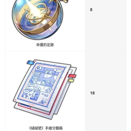
8
命運的足跡
18
《絨絨號》手繪分鏡稿