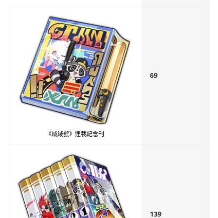
69
《絨絨號》連載紀念刊
139