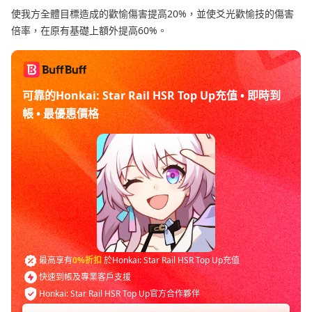
使我方全體目標造成的歡愉傷害提高20%，並使爻光歡愉技的傷害
倍率，在原有基礎上額外提高60%。
可靠的Honkai: Star Rail HSR Top Up充值 • 即時到
帳 • 最優惠價格
最高享有
0%折扣
於Honkai: Star Rail HSR Top Up充值
快速到帳及專業客戶支援
Honkai: Star Rail HSR Top Up官方合作夥伴