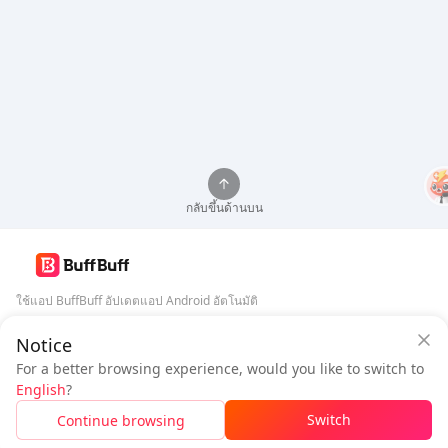
กลับขึ้นด้านบน
ใช้แอป BuffBuff อัปเดตแอป Android อัตโนมัติ
Notice
การรับประกันความปลอดภัยจาก BuffBuff
ดาวน์โหลด BuffBuff
For a better browsing experience, would you like to switch to
เข้าสู่ระบบ
เพื่อ
รับ 50 คะแนน (0.50 USD)
ติดตามเรา
English
?
$0.98
ต้องชำระ
Switch
Continue browsing
เติมเงิน
ประหยัด
$0.03
5% OFF
5% OFF