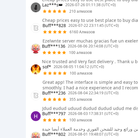
Laz***s👑
2026-07-26 01:11:38 (UTC+0)
210 алмазов
Cheap prices easy to use best place to buy d
Buff***828
2026-07-22 23:11:45 (UTC+0)
6160 Алмазов
Ezelwnte server muchas gracias fue un exele
Buff***136
2026-08-06 20:14:08 (UTC+0)
100 алмазов
Nice trusted and Very fast delivery . Thank u b
sof*
2026-08-05 11:04:12 (UTC+0)
100 алмазов
Great app! The interface is simple and easy t
smoothly. I had a nice experience and I reco
Buff***236
2026-08-04 22:34:19 (UTC+0)
355 алмазов
Jdud eudud uduud dudud dudud udud me diso
Buff***797
2026-08-03 17:38:31 (UTC+0)
100 алмазов
من ورائع وجيد للشحن الفوري وخدمة العملاء أيضا جيدة
Buff***802
2026-08-01 19:48:07 (UTC+0)