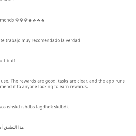
iamonds 💎💎💎🔥🔥🔥🔥
nte trabajo muy recomendado la verdad
uff buff
o use. The rewards are good, tasks are clear, and the app runs
mmend it to anyone looking to earn rewards.
s ishskd ishdbs lagdhdk skdbdk
هذا التطبيق أ