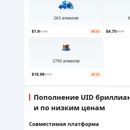
263 алмазов
$1.9
$4.75
$2.42
-$0.52
$6.05
2750 алмазов
$18.98
$24.2
-$5.22
Пополнение UID бриллиант
и по низким ценам
Совместимая платформа