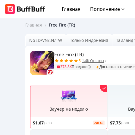
Главная
Пополнение
Главная
Free Fire (TR)
No ID/VN/IN/TW
Только Индонезия
Таиланд 
Free Fire (TR)
5
1.4K Отзывы
378.8K
Продано
Доставка в течение
Ваучер на неделю
Ва
$1.67
$7.75
$2.13
-$0.46
$9.88