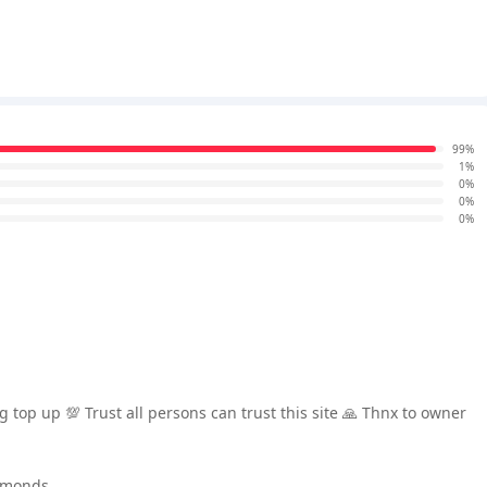
99%
1%
0%
0%
0%
 top up 💯 Trust all persons can trust this site 🙏 Thnx to owner
iamonds