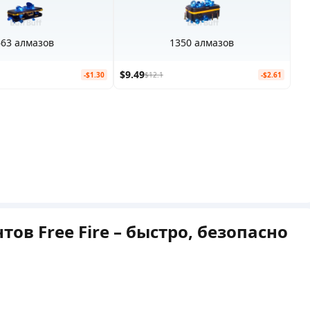
663 алмазов
1350 алмазов
$9.49
-$1.30
$12.1
-$2.61
ов Free Fire – быстро, безопасно