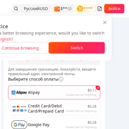
Русский
USD
$**
****
Войти
ice
a better browsing experience, would you like to switch
Информация о заказе
SG/PH/KH Only
European Union Only
Latam Only
Middle 
nglish
?
*
Switch
Continue browsing
*
Для завершения транзакции, пожалуйста, введите
правильный адрес электронной почты.
Выберите способ оплаты
$0.17
Alipay
Комиссия за перевод
Credit Card/Debit
$0.28
Card/Prepaid Card
Комиссия за перевод
$0.28
Google Pay
Комиссия за перевод