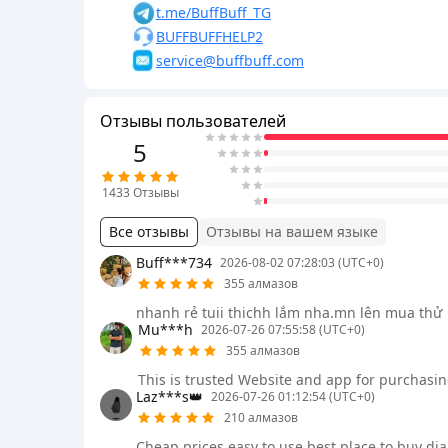
t.me/BuffBuff_TG
BUFFBUFFHELP2
service@buffbuff.com
Отзывы пользователей
5
1433
Отзывы
Все отзывы
Отзывы на вашем языке
Buff***734
2026-08-02 07:28:03 (UTC+0)
355 алмазов
nhanh rẻ tuii thichh lắm nha.mn lên mua thử
Mu***h
2026-07-26 07:55:58 (UTC+0)
355 алмазов
This is trusted Website and app for purchasing
Laz***s👑
2026-07-26 01:12:54 (UTC+0)
210 алмазов
Cheap prices easy to use best place to buy d