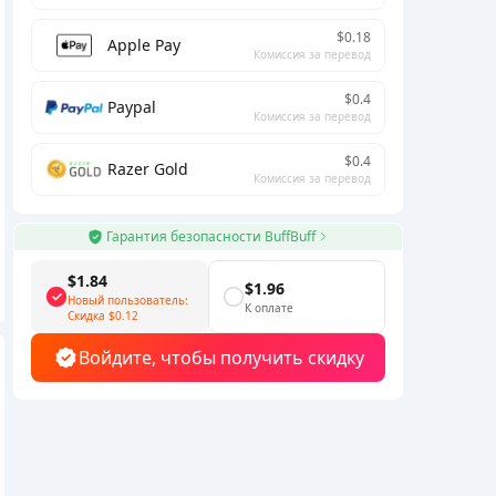
$0.18
Apple Pay
Комиссия за перевод
$0.4
Paypal
Комиссия за перевод
$0.4
Razer Gold
Комиссия за перевод
Гарантия безопасности BuffBuff
$1.84
$1.96
Новый пользователь:
К оплате
Скидка
$0.12
Войдите, чтобы получить скидку