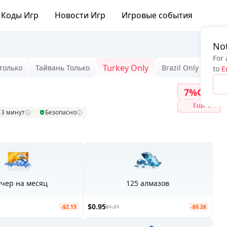
Коды Игр
Новости Игр
Игровые события
Not
For 
Turkey Only
только
Тайвань Только
Brazil Only
MY/
to
E
7%OFF
Ещё
 3 минут
Безопасно
учер на месяц
125 алмазов
$0.95
-$2.13
$1.21
-$0.26