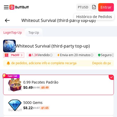
Entrar
PT
USD
Histórico de Pedidos
Whiteout Survival (third-party top-up)
LoginTop-Up
Top-Up
Whiteout Survival (third-party top-up)
1.3K
Vendido
Envia em 20 minutos
Seguro
7%OFF
sta de pedidos, adicione info e complete recarga
Depois do pagamento
Super Sale
0.99 Pacotes Padrão
$0.49
$0.98
-$0.49
5000 Gems
$8.22
$9.87
-$1.65