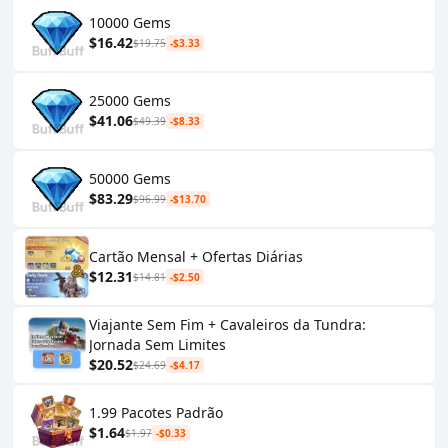
10000 Gems
$16.42
$19.75
-$3.33
25000 Gems
$41.06
$49.39
-$8.33
50000 Gems
$83.29
$96.99
-$13.70
Cartão Mensal + Ofertas Diárias
$12.31
$14.81
-$2.50
Viajante Sem Fim + Cavaleiros da Tundra:
Jornada Sem Limites
$20.52
$24.69
-$4.17
1.99 Pacotes Padrão
$1.64
$1.97
-$0.33