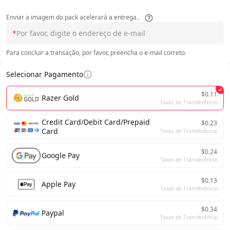
Enviar a imagem do pack acelerará a entrega。
*
Para concluir a transação, por favor, preencha o e-mail correto.
Selecionar Pagamento
$0.11
Razer Gold
Taxas de Transferência
Credit Card/Debit Card/Prepaid
$0.23
Card
Taxas de Transferência
$0.24
Google Pay
Taxas de Transferência
$0.13
Apple Pay
Taxas de Transferência
$0.34
Paypal
Taxas de Transferência