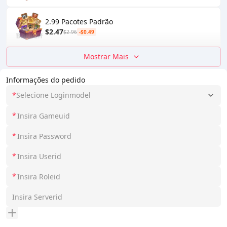
2.99 Pacotes Padrão
$2.47
$2.96
-$0.49
Mostrar Mais
Informações do pedido
*
Selecione Loginmodel
*
*
*
*