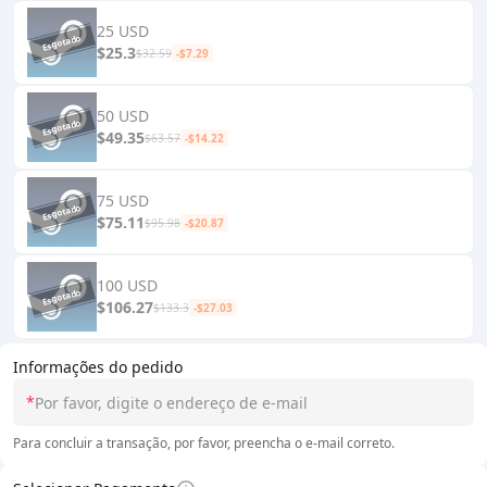
25 USD
$25.3
$32.59
-$7.29
50 USD
$49.35
$63.57
-$14.22
75 USD
$75.11
$95.98
-$20.87
100 USD
$106.27
$133.3
-$27.03
Informações do pedido
*
Para concluir a transação, por favor, preencha o e-mail correto.