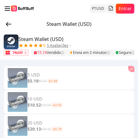
Entrar
PT
USD
Steam Wallet (USD)
Steam Wallet (USD)
5
5 Avaliações
15.1K
Vendido
Envia em 2 minutos
Seguro
7%OFF
5 USD
$5.19
$6.67
-$1.48
10 USD
$10.52
$13.54
-$3.02
20 USD
$20.13
$25.92
-$5.79