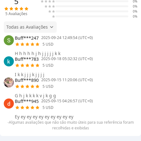
5
0%
0%
0%
5
Avaliações
0%
Todas as Avaliações
Buff***247
2025-09-24 12:49:54 (UTC+0)
5 USD
H h h h h j h j j j j j k k
Buff***783
2025-09-18 05:32:32 (UTC+0)
5 USD
I k k j j j k j j j j
Buff***890
2025-09-15 11:20:06 (UTC+0)
5 USD
G h j k k k k v j k g g
Buff***945
2025-09-15 04:26:57 (UTC+0)
5 USD
Ey ey ey ey ey ey ey ey ey ey
-Algumas avaliações que não são muito úteis para sua referência foram
recolhidas e exibidas