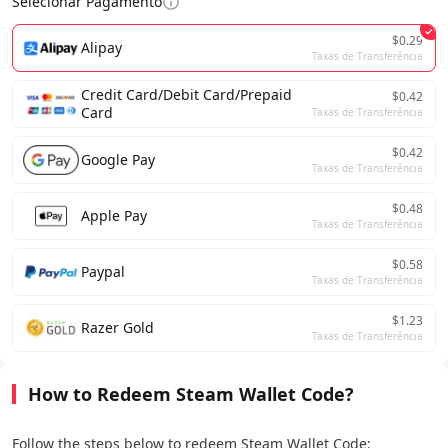
Selecionar Pagamento
$0.29
Alipay
Taxas de Transferência
Credit Card/Debit Card/Prepaid
$0.42
Card
Taxas de Transferência
$0.42
Google Pay
Taxas de Transferência
$0.48
Apple Pay
Taxas de Transferência
$0.58
Paypal
Taxas de Transferência
$1.23
Razer Gold
Taxas de Transferência
How to Redeem Steam Wallet Code?
Follow the steps below to redeem Steam Wallet Code: