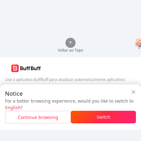
Voltar ao Topo
Use o aplicativo BuffBuff para atualizar automaticamente aplicativos
Android
Garantia de Segurança BuffBuff
Notice
Baixar BuffBuff
For a better browsing experience, would you like to switch to
$5.48
$5.86
English
?
Novo Usuário:
$0.38
de Desconto
A pagar
Siga-nos
Switch
Continue browsing
Faça Login Para Obter Desconto
5% OFF
5% OFF
Empresa
Recursos