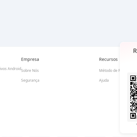
R
Empresa
Recursos
tivos Android
Sobre Nós
Método de Pagament
Segurança
Ajuda