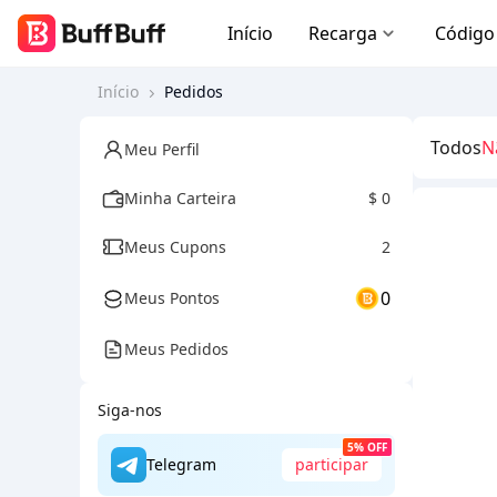
Início
Recarga
Código
Início
Pedidos
Todos
N
Meu Perfil
Minha Carteira
$ 0
Meus Cupons
2
0
Meus Pontos
Meus Pedidos
Siga-nos
5% OFF
Telegram
participar