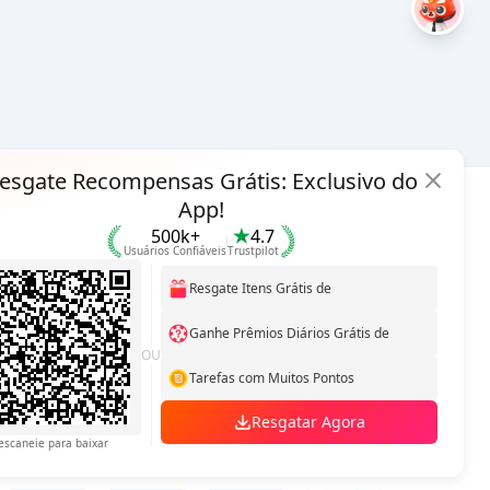
esgate Recompensas Grátis: Exclusivo do
App!
Hot Selling
500k+
4.7
o
Usuários Confiáveis
Trustpilot
Arena Breakout: Infinite (PC Verison)
Resgate Itens Grátis de
Buy PUBG Mobile UC
Honkai: Star Rail HSR Top Up
Ganhe Prêmios Diários Grátis de
OU
Genshin Impact Top Up
Tarefas com Muitos Pontos
Zenless Zone Zero Top Up
Resgatar Agora
escaneie para baixar