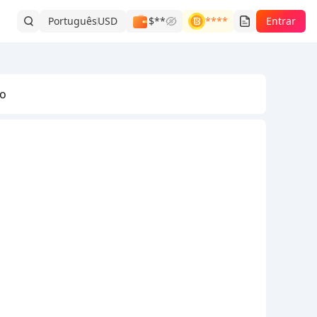
Português
USD
$**
****
Entrar
do