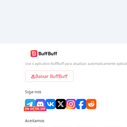
Use o aplicativo BuffBuff para atualizar automaticamente aplica
Baixar BuffBuff
Siga-nos
5% OFF
5% OFF
Aceitamos