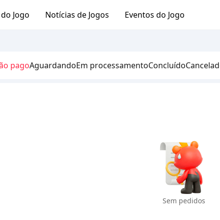
 do Jogo
Notícias de Jogos
Eventos do Jogo
ão pago
Aguardando
Em processamento
Concluído
Cancela
Sem pedidos