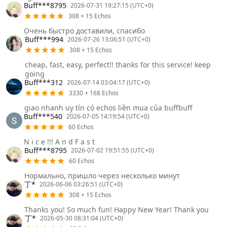
Buff***8795
2026-07-31 19:27:15 (UTC+0)
308 + 15 Echos
Очень быстро доставили, спасибо
Buff***994
2026-07-26 13:06:51 (UTC+0)
308 + 15 Echos
cheap, fast, easy, perfect!! thanks for this service! keep
going
Buff***312
2026-07-14 03:04:17 (UTC+0)
3330 + 168 Echos
giao nhanh uy tín có echos liền mua của buffbuff
Buff***540
2026-07-05 14:19:54 (UTC+0)
60 Echos
N i c e !!! A n d F a s t
Buff***8795
2026-07-02 19:51:55 (UTC+0)
60 Echos
Нормально, пришло через несколько минут
丁*
2026-06-06 03:26:51 (UTC+0)
308 + 15 Echos
Thanks you! So much fun! Happy New Year! Thank you
丁*
2026-05-30 08:31:04 (UTC+0)