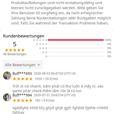
Produktaufladungen sind nicht erstattungsfähig und
können nicht zurückgegeben werden. Bitte geben Sie
Ihre Benutzer-ID sorgfältig ein, da nach erfolgreicher
Zahlung keine Rückerstattungen oder Rückgaben möglich
sind. Falls Sie während der Transaktion Probleme haben,
Kundenbewertungen
100%
5
0%
0%
0%
46
Bewertungen
0%
Alle Bewertungen
Buff***693
2026-08-03 06:47:03 (UTC+0)
1050 + 50 Echos
Trời ơi nó nhanh, bấm phát có thư luôn á mấy ní, vào
game phải check thêm tầm 10s là có lun
Buff***994
2026-07-31 20:43:54 (UTC+0)
185 + 9 Echos
vgddtyhb hhfd hhj ghjvf ghjb gjjfc fghbbf fghhb rrhhfd
fghhvx