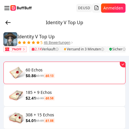
Anmelden
DE
USD
Identity V Top Up
Identity V Top Up
5
46 Bewertungen
2.1K
Verkauft
Versand in 3 Minuten
Sicher
7%OFF
60 Echos
$0.86
$0.99
-$0.13
185 + 9 Echos
$2.41
$2.99
-$0.58
308 + 15 Echos
$4.01
$5.09
-$1.08