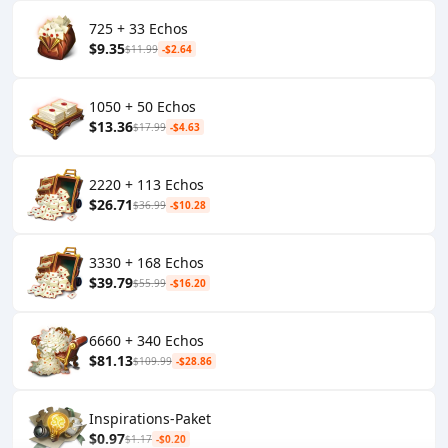
725 + 33 Echos
$9.35
$11.99
-$2.64
1050 + 50 Echos
$13.36
$17.99
-$4.63
2220 + 113 Echos
$26.71
$36.99
-$10.28
3330 + 168 Echos
$39.79
$55.99
-$16.20
6660 + 340 Echos
$81.13
$109.99
-$28.86
Inspirations-Paket
$0.97
$1.17
-$0.20