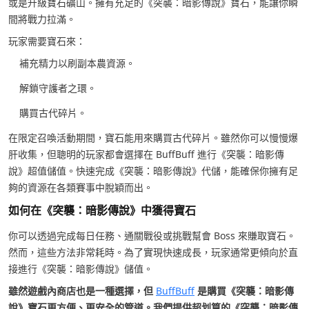
或是升級寶石礦山。擁有充足的《突襲：暗影傳說》寶石，能讓你瞬
間將戰力拉滿。
玩家需要寶石來：
補充精力以刷副本農資源。
解鎖守護者之環。
購買古代碎片。
在限定召喚活動期間，寶石能用來購買古代碎片。雖然你可以慢慢爆
肝收集，但聰明的玩家都會選擇在 BuffBuff 進行《突襲：暗影傳
說》超值儲值。快速完成《突襲：暗影傳說》代儲，能確保你擁有足
夠的資源在各類賽事中脫穎而出。
如何在《突襲：暗影傳說》中獲得寶石
你可以透過完成每日任務、通關戰役或挑戰幫會 Boss 來賺取寶石。
然而，這些方法非常耗時。為了實現快速成長，玩家通常更傾向於直
接進行《突襲：暗影傳說》儲值。
雖然遊戲內商店也是一種選擇，但
BuffBuff
是購買《突襲：暗影傳
說》寶石更方便、更安全的管道。我們提供超划算的《突襲：暗影傳