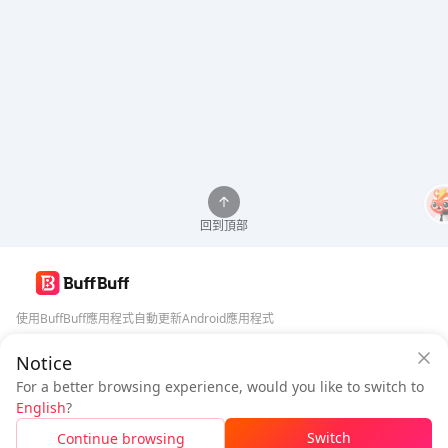
回到頂部
使用BuffBuff應用程式自動更新Android應用程式
Notice
BuffBuff 安全保障
下載BuffBuff
For a better browsing experience, would you like to switch to
登入
即可
獲得 50 點數 (0.50 USD)
+
1
點數 (
0.01
USD)
追蹤我們
English
?
$1.03
待付
Switch
Continue browsing
充值