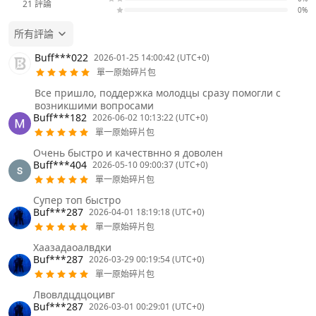
21
評論
0%
所有評論
Buff***022
2026-01-25 14:00:42 (UTC+0)
單一原始碎片包
Все пришло, поддержка молодцы сразу помогли с
возникшими вопросами
Buff***182
2026-06-02 10:13:22 (UTC+0)
單一原始碎片包
Очень быстро и качествнно я доволен
Buff***404
2026-05-10 09:00:37 (UTC+0)
單一原始碎片包
Супер топ быстро
Buf***287
2026-04-01 18:19:18 (UTC+0)
單一原始碎片包
Хаазадаоалвдки
Buf***287
2026-03-29 00:19:54 (UTC+0)
單一原始碎片包
Лвовлдцдцоцивг
Buf***287
2026-03-01 00:29:01 (UTC+0)