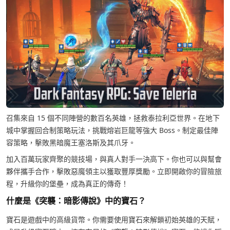
召集來自 15 個不同陣營的數百名英雄，拯救泰拉利亞世界。在地下
城中掌握回合制策略玩法，挑戰熔岩巨龍等強大 Boss。制定最佳陣
容策略，擊敗黑暗魔王塞洛斯及其爪牙。
加入百萬玩家齊聚的競技場，與真人對手一決高下。你也可以與幫會
夥伴攜手合作，擊敗惡魔領主以獲取豐厚獎勵。立即開啟你的冒險旅
程，升級你的堡壘，成為真正的傳奇！
什麼是《突襲：暗影傳說》中的寶石？
寶石是遊戲中的高級貨幣。你需要使用寶石來解鎖初始英雄的天賦，