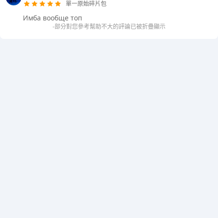
單一原始碎片包
Имба вообще топ
-部分對您參考幫助不大的評論已被折疊顯示