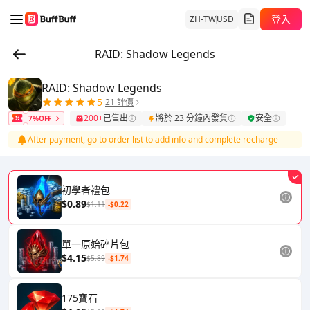
登入
ZH-TW
USD
RAID: Shadow Legends
RAID: Shadow Legends
5
21 評價
200+
已售出
將於 23 分鐘內發貨
安全
7%OFF
After payment, go to order list to add info and complete recharge
初學者禮包
$0.89
$1.11
-$0.22
單一原始碎片包
$4.15
$5.89
-$1.74
175寶石