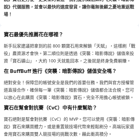
說》代儲服務，並會以最快的速度發貨，讓你毫無後顧之憂地重返戰
場！
寶石最優先推薦花在哪裡？
新手玩家建議把拿到的前 800 顆寶石用來解鎖「天賦」，這樣刷「戰
役」農資源才會快。第二順位則是透過《突襲：暗影傳說》儲值來投
資「寶石礦山」，大約 100 天就能回本，之後就是終身免費躺賺。
在 BuffBuff 進行《突襲：暗影傳說》儲值安全嗎？
絕對安全！保障您的帳號安全是我們的首要任務。我們與官方授權管
道直接合作，確保每一筆《突襲：暗影傳說》儲值都合法合規。您可
以放心在此購買《突襲：暗影傳說》寶石，完全不用擔心帳號被鎖。
寶石在幫會對抗賽（CvC）中有什麼幫助？
寶石絕對是幫會對抗賽（CvC）的 MVP。您可以使用《突襲：暗影傳
說》寶石來購買體力，或是重置競技場代幣來輕鬆刷分。高端玩家還
會用寶石來購買雙人競技場的挑戰次數，藉此衝高積分。