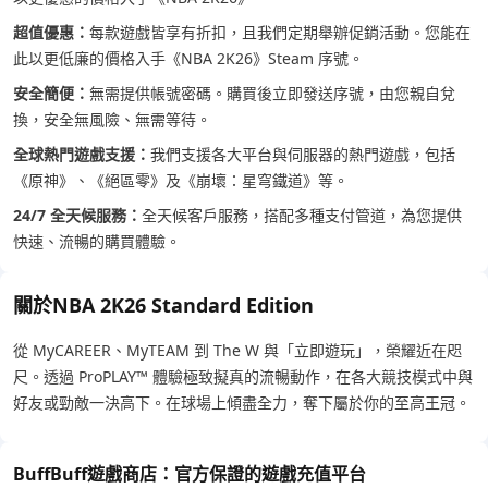
超值優惠：
每款遊戲皆享有折扣，且我們定期舉辦促銷活動。您能在
此以更低廉的價格入手《NBA 2K26》Steam 序號。
安全簡便：
無需提供帳號密碼。購買後立即發送序號，由您親自兌
換，安全無風險、無需等待。
全球熱門遊戲支援：
我們支援各大平台與伺服器的熱門遊戲，包括
《原神》、《絕區零》及《崩壞：星穹鐵道》等。
24/7 全天候服務：
全天候客戶服務，搭配多種支付管道，為您提供
快速、流暢的購買體驗。
關於NBA 2K26 Standard Edition
從 MyCAREER、MyTEAM 到 The W 與「立即遊玩」，榮耀近在咫
尺。透過 ProPLAY™ 體驗極致擬真的流暢動作，在各大競技模式中與
好友或勁敵一決高下。在球場上傾盡全力，奪下屬於你的至高王冠。
BuffBuff遊戲商店：官方保證的遊戲充值平台