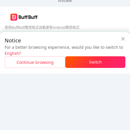
回到頂部
使用BuffBuff應用程式自動更新Android應用程式
BuffBuff 安全保障
Notice
下載BuffBuff
For a better browsing experience, would you like to switch to
$22.13
$23.73
追蹤我們
English
?
新用戶：省
$1.60
待付
Switch
Continue browsing
登入領取折扣
5% OFF
5% OFF
公司
資源
關於我們
付款方式
安全性
幫助
Hot Selling
Arena Breakout: Infinite (PC Verison)
Buy PUBG Mobile UC