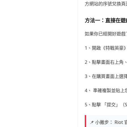
方網站的序號兌換頁面
方法一：直接在遊
如果你已經開好遊戲
1、開啟《特戰英豪》
2、點擊畫面右上角
3、在購買畫面上選擇 「
4、 準確複製並貼上
5、點擊 「提交」（
📌 小撇步： R