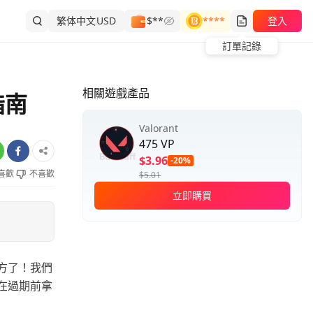
繁体中文
USD
$**
****
登入
訂單記錄
相關遊戲產品
指南
Valorant
475 VP
$3.96
-20%
喜歡
不喜歡
$5.01
立即購買
方了！我們
在過期前拿