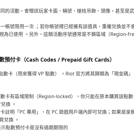
不同的活動，會贈送玩家卡面、稱號、槍枝吊飾、頭像，甚至是
為一帳號限用一次 ；若你帳號裡已經擁有該道具，重複兌換並不
為已使用 。另外，這類活動序號通常是不鎖區域（Region-fr
預付卡（Cash Codes / Prepaid Gift Cards）
數卡（用來獲得 VP 點數） 。Riot 官方將其歸類為「現金碼
點數卡有區域限制（Region-locked），你只能在原本購買該點
兌換 。
數卡註明「PC 專用」，在 PC 遊戲用戶端內即可兌換；如果是家
頁兌換 。
t 表示點數預付卡是沒有過期期限的