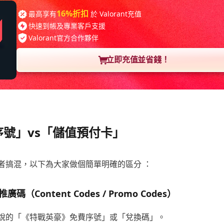
16%折扣
最高享有
於 Valorant充值
快速到帳及專業客戶支援
Valorant官方合作夥伴
立即充值並省錢！
號」vs「儲值預付卡」
者搞混，以下為大家做個簡單明確的區分 ：
廣碼（Content Codes / Promo Codes）
說的「《特戰英豪》免費序號」或「兌換碼」。