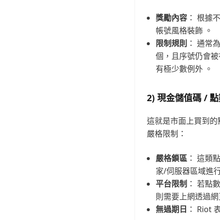
獎勵內容
： 根據
帳號風格裝飾 。
限制規則
： 通常
個，且序號仍會被視
有極少數例外 。
2) 現金儲值碼 / 點數
這就是市面上買到的點
嚴格限制：
嚴格鎖區
： 這類
家/伺服器區域進行
平台限制
： 若點
則需要上網透過網
無過期日
： Rio