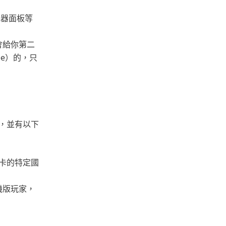
武器面板等
會給你第二
ee）的，只
」，並有以下
數卡的特定國
機版玩家，