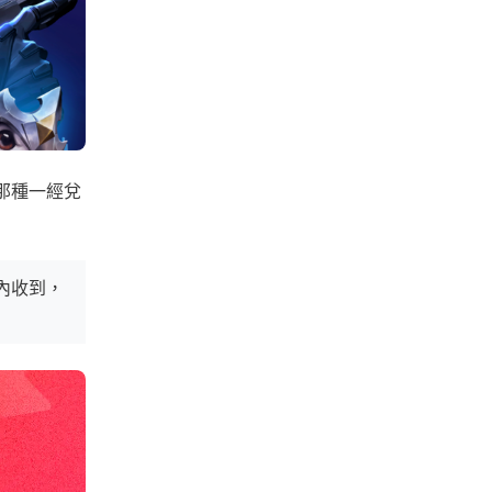
是那種一經兌
戲內收到，