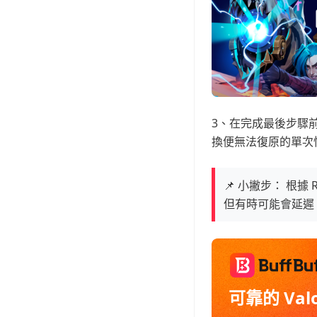
3、在完成最後步驟前
換便無法復原的單次
📌 小撇步： 根
但有時可能會延遲
可靠的 Val