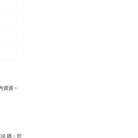
戲內資源。
QR 碼，您