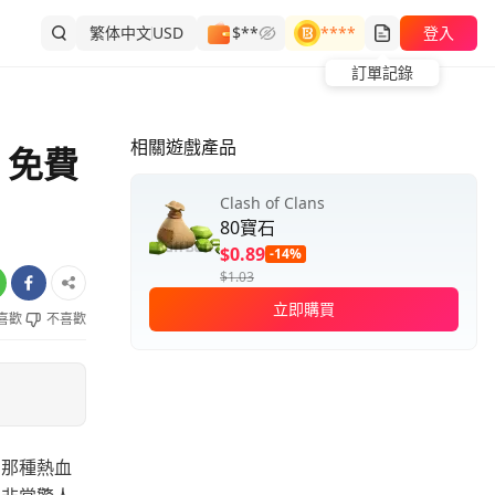
繁体中文
USD
$**
****
登入
訂單記錄
相關遊戲產品
 免費
Clash of Clans
80寶石
$0.89
-14%
$1.03
立即購買
喜歡
不喜歡
，那種熱血