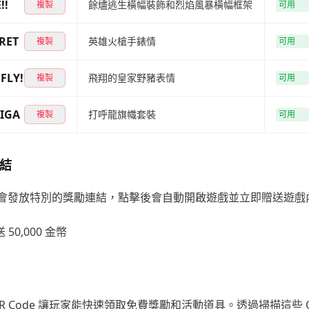
!!
餘燼逃生橫幅裝飾和烈焰風暴橫幅框架
複製
可用
RET
英雄火槍手錶情
複製
可用
FLY!
飛翔的皇家野豬表情
複製
可用
IGA
打呼龍旗幟套裝
複製
可用
結
ll 偶爾會發放特別的獎勵連結，點擊後會自動開啟遊戲並立即贈送遊
贈送 50,000 金幣
R Code 讓玩家能快速領取免費獎勵和活動道具。透過掃描這些 