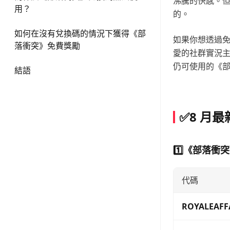
沸騰的快感。
用？
的。
如何在沒有兌換碼的情況下獲得《部
如果你想透過
落衝突》免費獎勵
愛的社群實況主
仍可使用的《
結語
✅8 月
1️⃣《部落衝
代碼
ROYALEAFF