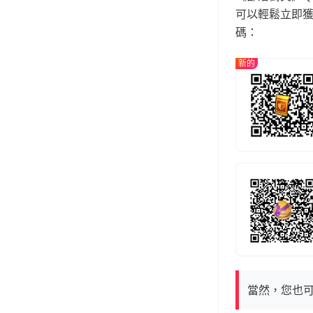
可以輕鬆立即
碼：
新的
當然，您也