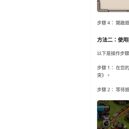
步驟 4： 開
方法二：使用
以下是操作步
步驟 1： 在
突》。
步驟 2： 等