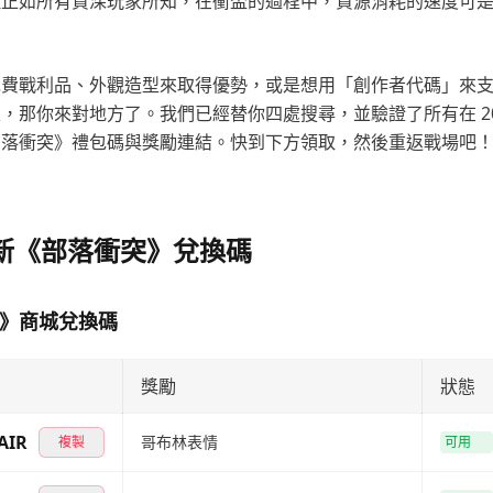
但正如所有資深玩家所知，在衝盃的過程中，資源消耗的速度可
免費戰利品、外觀造型來取得優勢，或是想用「創作者代碼」來
，那你來對地方了。我們已經替你四處搜尋，並驗證了所有在 2026
部落衝突》禮包碼與獎勵連結。快到下方領取，然後重返戰場吧
最新《部落衝突》兌換碼
突》商城兌換碼
獎勵
狀態
AIR
哥布林表情
複製
可用