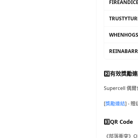
FIREANDICE
TRUSTYTUR
WHENHOGS
REINABARR
2️⃣
有效獎勵連
Superce
[
獎勵連結
] - 
3️⃣
QR Code
《部落衝突》Q