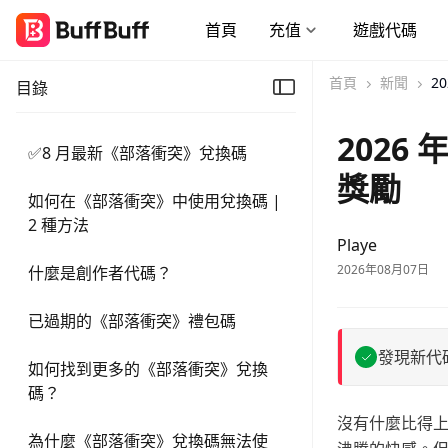
首頁
充值
遊戲代碼
首頁
新聞
2
目錄
2026
✅8 月最新《部落衝突》兌換碼
獎勵
如何在《部落衝突》中使用兌換碼 |
2 種方法
Playe
2026年08月07日
什麼是創作者代碼？
已過期的《部落衝突》禮包碼
發現新代
如何找到更多的《部落衝突》兌換
碼？
沒有什麼比得
為什麼《部落衝突》兌換碼無法使