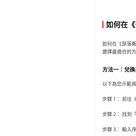
如何在《
如何在《部落衝
選擇最適合的
方法一：兌換商
以下為您示範
步驟 1： 前往《
步驟 2： 找
步驟 3： 輸