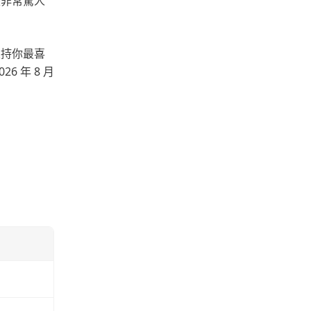
是非常驚人
支持你最喜
 年 8 月
！