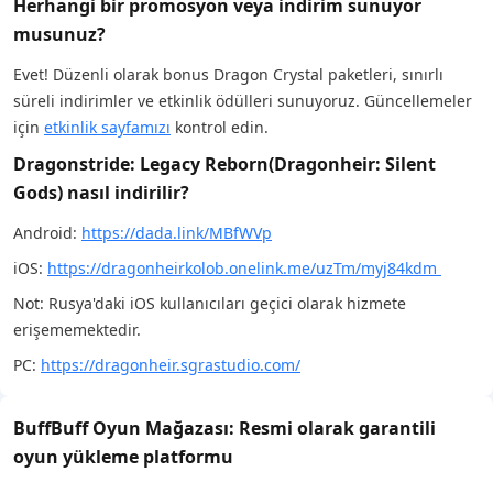
Herhangi bir promosyon veya indirim sunuyor
musunuz?
Evet! Düzenli olarak bonus Dragon Crystal paketleri, sınırlı
süreli indirimler ve etkinlik ödülleri sunuyoruz. Güncellemeler
için
etkinlik sayfamızı
kontrol edin.
Dragonstride: Legacy Reborn(Dragonheir: Silent
Gods) nasıl indirilir?
Android:
https://dada.link/MBfWVp
iOS:
https://dragonheirkolob.onelink.me/uzTm/myj84kdm
Not: Rusya'daki iOS kullanıcıları geçici olarak hizmete
erişememektedir.
PC:
https://dragonheir.sgrastudio.com/
BuffBuff Oyun Mağazası: Resmi olarak garantili
oyun yükleme platformu