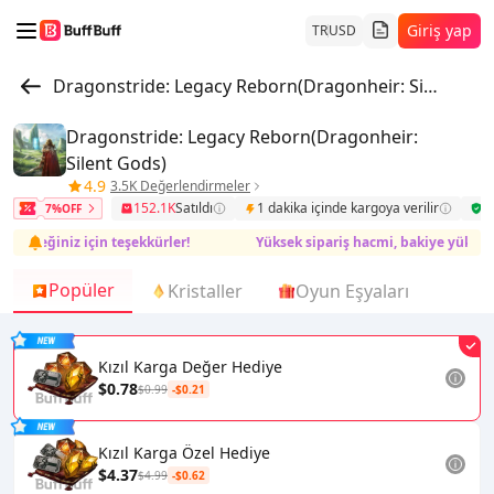
Giriş yap
TR
USD
Dragonstride: Legacy Reborn(Dragonheir: Silent Gods)
Dragonstride: Legacy Reborn(Dragonheir:
Silent Gods)
4.9
3.5K Değerlendirmeler
152.1K
Satıldı
1 dakika içinde kargoya verilir
G
7%OFF
steğiniz için teşekkürler!
Yüksek sipariş hacmi, bakiye yükleme te
Popüler
Kristaller
Oyun Eşyaları
Kızıl Karga Değer Hediye
$0.78
$0.99
-$0.21
Kızıl Karga Özel Hediye
$4.37
$4.99
-$0.62