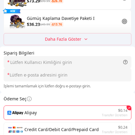
$73.29
$99.99
-$26.70
Gümüş Kaplama Davetiye Paketi I
$36.23
$49.99
-$13.76
Daha Fazla Göster
Sipariş Bilgileri
*
*
İşlemi tamamlamak için lütfen doğru e-postayı girin.
Ödeme Seç
$0.14
Alipay
Transfer Ücretleri
$0.24
Credit Card/Debit Card/Prepaid Card
Transfer Ücretleri