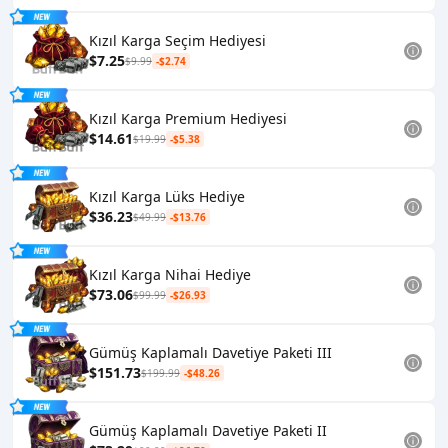
Kızıl Karga Seçim Hediyesi
$7.25
$9.99
-$2.74
Kızıl Karga Premium Hediyesi
$14.61
$19.99
-$5.38
Kızıl Karga Lüks Hediye
$36.23
$49.99
-$13.76
Kızıl Karga Nihai Hediye
$73.06
$99.99
-$26.93
Gümüş Kaplamalı Davetiye Paketi III
$151.73
$199.99
-$48.26
Gümüş Kaplamalı Davetiye Paketi II