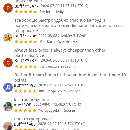
проволочек. 5+
Buff***3477
2026-07-29 11:27:35 (UTC+0)
Perilerin Hediyesi
все хорошо быстро удобно спасибо за труд и
понимание хотелось только больше описания о паках
на продаже
Buff***786
2026-08-08 21:46:09 (UTC+0)
Kızıl Karga Özel Hediye
Always fast, price is always cheaper than other
platforms. Nice
Buff***7872
2026-08-08 03:39:43 (UTC+0)
Yürüyüşçülerin Seçimi
Buff buff boom boom buff boom bud boom buff boom 10
points
Buff***485
2026-08-07 21:07:54 (UTC+0)
Kızıl Karga Seçim Hediyesi
Быстро получено
An***OP
2026-08-07 13:48:37 (UTC+0)
Yürüyüşçülerin Seçimi
Просто супер класс
Buff***485
2026-08-07 10:45:57 (UTC+0)
Kızıl Karga Değer Hediye