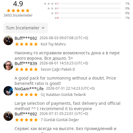
4.9
1%
0%
0%
3493
İncelemeler
1%
Tüm İncelemeler
Buff***692
2026-08-03 09:07:08 (UTC+0)
Kızıl Tüy Mührü
Наконец-то исправили возможность дона а в пире
алого ворона. Все дошло. 5+
Buff***839
2026-08-01 14:53:23 (UTC+0)
Sezon Çağrı Paketi II
A good pack for summoning without a doubt. Price
benenefit ratio is good!
NoGam***Life
2026-07-31 22:14:23 (UTC+0)
Üç Kulaktan Günlük Tedarik
Large selection of payments, fast delivery and official
method ^^ I recommend it to everyone
Buff***692
2026-07-31 05:22:01 (UTC+0)
7 Günlük Günlük Değer
Сервис как всегда на высоте. Без промедлений и