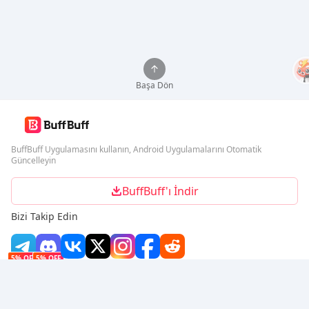
Başa Dön
BuffBuff Uygulamasını kullanın, Android Uygulamalarını Otomatik
Güncelleyin
BuffBuff'ı İndir
Bizi Takip Edin
5% OFF
5% OFF
Şirket
Kaynak
Hakkımızda
Ödeme Yöntemi