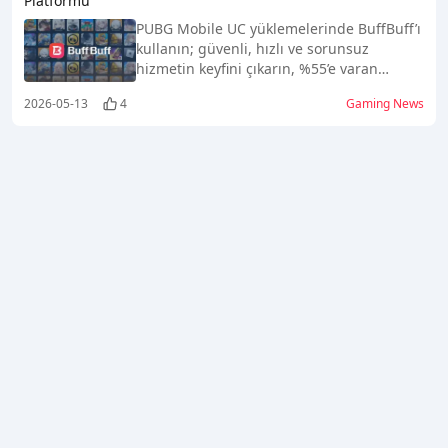
Platformu
PUBG Mobile UC yüklemelerinde BuffBuff’ı
kullanın; güvenli, hızlı ve sorunsuz
hizmetin keyfini çıkarın, %55’e varan
indirim fırsatlarını kaçırmayın!
2026-05-13
4
Gaming News