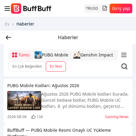
Giriş yap
TR
USD
Ev
Haberler
Haberler
Tümü
PUBG Mobile
Genshin Impact
Mobi
En Çok Beğenilen
En Yeni
PUBG Mobile Kodları: Ağustos 2026
Ağustos 2026 PUBG Mobile kodları burada.
Güncel bedava kodlar, PUBG Mobile UC
kodları, 8. yıl dönümü kodları, geçersiz
kodlar ve kod kullanma adımları tek
2026-08-06
134
Gaming News
sayfada.
BuffBuff — PUBG Mobile Resmi Onaylı UC Yükleme