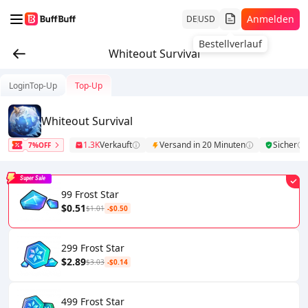
Anmelden
DE
USD
Bestellverlauf
Whiteout Survival
LoginTop-Up
Top-Up
Whiteout Survival
1.3K
Verkauft
Versand in 20 Minuten
Sicher
7%OFF
Super Sale
99 Frost Star
$0.51
$1.01
-$0.50
299 Frost Star
$2.89
$3.03
-$0.14
499 Frost Star