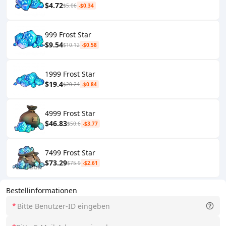
$4.72
$5.06
-$0.34
999 Frost Star
$9.54
$10.12
-$0.58
1999 Frost Star
$19.4
$20.24
-$0.84
4999 Frost Star
$46.83
$50.6
-$3.77
7499 Frost Star
$73.29
$75.9
-$2.61
Bestellinformationen
*