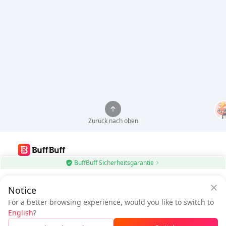
Zurück nach oben
BuffBuff Sicherheitsgarantie
Nutze die BuffBuff App, um Android-Apps automatisch zu aktualisieren
$0.63
Notice
BuffBuff herunterladen
$1.29
Sparen Sie
$0.66
mit der BuffBuff
Zu zahlen
For a better browsing experience, would you like to switch to
App
Folge uns
English
?
Sicher aufladen mit der BuffBuff App