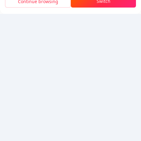
Switch
Continue browsing
Herunterladen, um
50 Punkte (0.50 USD)
zu erhalten
5% OFF
5% OFF
Firma
Ressourcen
Über uns
Zahlungsmethode
Sicherheit
Hilfe
Hot Selling
Arena Breakout: Infinite (PC Verison)
Buy PUBG Mobile UC
Honkai: Star Rail HSR Top Up
Genshin Impact Top Up
Zenless Zone Zero Top Up
Wir akzeptieren