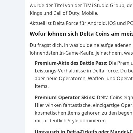
wurde der Titel von der TiMi Studio Group, d
Kings und Call of Duty: Mobile.
Aktuell ist Delta Force für Android, iOS und PC 
Wofür lohnen sich Delta Coins am mei
Du fragst dich, in was du deine aufgeladenen D
lohnendsten In-Game-Käufe, je nachdem, was d
Premium-Akte des Battle Pass:
Die Premium
Leistungs-Verhältnisse in Delta Force. Du b
aber neue Operatoren, Waffen- und Operato
Items.
Premium-Operator-Skins:
Delta Coins eig
Hier winken fantastische, einzigartige Ope
kosmetischen Items gehören zu den begehrte
mit ordentlich Style dominieren.
Umtausch in Delta-Tickets oder Mandel-C