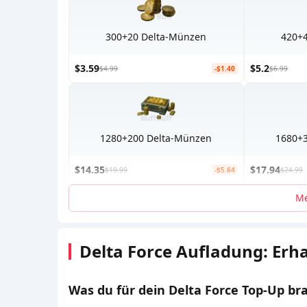
300+20 Delta-Münzen
420+
$3.59
$5.2
$4.99
-$1.40
$6.99
1280+200 Delta-Münzen
1680+
$14.35
$17.94
$19.99
-$5.64
$24.99
Me
Delta Force Aufladung: Erh
Was du für dein Delta Force Top-Up br