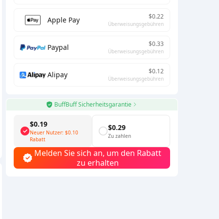
$0.22
Apple Pay
Überweisungsgebühren
$0.33
Paypal
Überweisungsgebühren
$0.12
Alipay
Überweisungsgebühren
BuffBuff Sicherheitsgarantie
$0.19
$0.29
Neuer Nutzer:
$0.10
Zu zahlen
Rabatt
Melden Sie sich an, um den Rabatt
zu erhalten