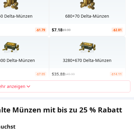
40 Delta-Münzen
680+70 Delta-Münzen
$7.18
-$1.79
$9.99
-$2.81
300 Delta-Münzen
3280+670 Delta-Münzen
$35.88
-$7.05
$49.99
-$14.11
hr anzeigen
alte Münzen mit bis zu 25 % Rabatt
auchst