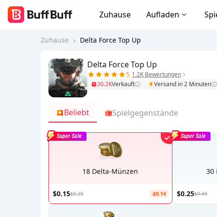
Zuhause
Aufladen
Spi
Zuhause
Delta Force Top Up
Delta Force Top Up
5
1.2K Bewertungen
30.2K
Verkauft
Versand in 2 Minuten
Beliebt
Spielgegenstände
Super Sale
Super Sale
18 Delta-Münzen
30
$0.15
$0.25
$0.29
-$0.14
$0.49