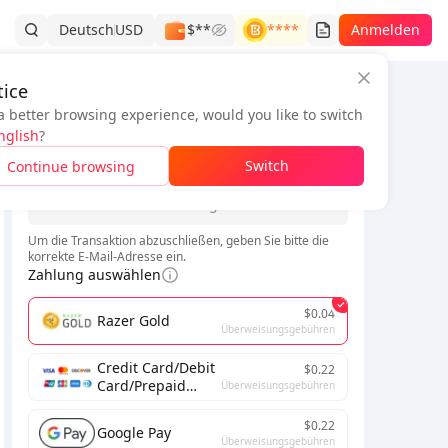
Deutsch
USD
$**
****
Anmelden
ice
a better browsing experience, would you like to switch
Bestellinformationen
nglish
?
*
Switch
Continue browsing
*
Um die Transaktion abzuschließen, geben Sie bitte die
korrekte E-Mail-Adresse ein.
Zahlung auswählen
$0.04
Razer Gold
Überweisungsgebühren
Credit Card/Debit
$0.22
Card/Prepaid
Überweisungsgebühren
Card
$0.22
Google Pay
Überweisungsgebühren