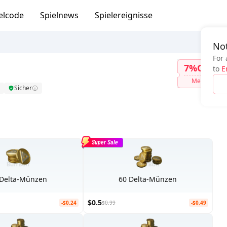
elcode
Spielnews
Spielereignisse
Not
For 
7%OFF
to
E
Mehr
Sicher
Super Sale
 Delta-Münzen
60 Delta-Münzen
$0.5
-$0.24
$0.99
-$0.49