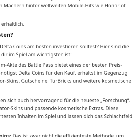
en Machern hinter weltweiten Mobile-Hits wie Honor of
erhältlich.
sten?
elta Coins am besten investieren solltest? Hier sind die
ir im Spiel am wichtigsten ist:
-Akte des Battle Pass bietet eines der besten Preis-
enötigst Delta Coins für den Kauf, erhältst im Gegenzug
r-Skins, Gutscheine, TurBricks und weitere kosmetische
nen sich auch hervorragend für die neueste „Forschung“.
rator-Skins und passende kosmetische Extras. Diese
sten Inhalten im Spiel und lassen dich das Schlachtfeld
oins:
Das ist zwar nicht die effizienteste Methode, um