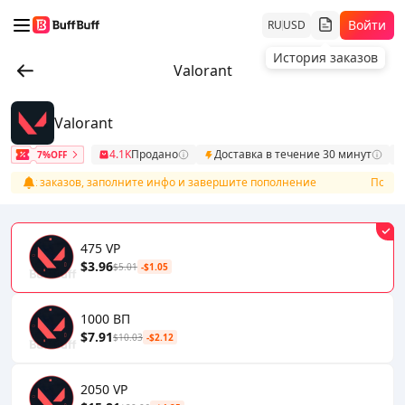
Войти
RU
USD
История заказов
Valorant
Valorant
4.1K
Продано
Доставка в течение 30 минут
7%OFF
писок заказов, заполните инфо и завершите пополнение
После о
475 VP
$3.96
$5.01
-$1.05
1000 ВП
$7.91
$10.03
-$2.12
2050 VP