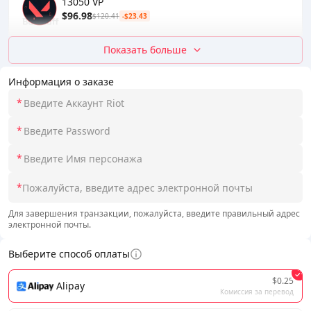
13050 VP
$96.98
$120.41
-$23.43
Показать больше
Информация о заказе
*
*
*
*
Для завершения транзакции, пожалуйста, введите правильный адрес
электронной почты.
Выберите способ оплаты
$0.25
Alipay
Комиссия за перевод