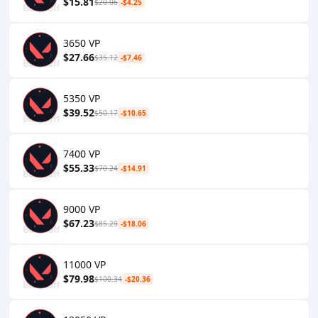
$15.81
$20.06
-$4.25
3650 VP
$27.66
$35.12
-$7.46
5350 VP
$39.52
$50.17
-$10.65
7400 VP
$55.33
$70.24
-$14.91
9000 VP
$67.23
$85.29
-$18.06
11000 VP
$79.98
$100.34
-$20.36