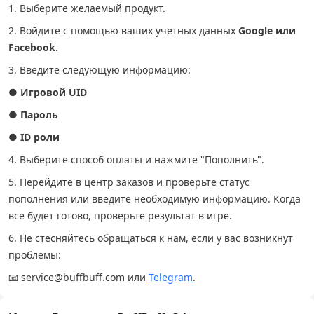
1. Выберите желаемый продукт.
2. Войдите с помощью ваших учетных данных
Google или
Facebook
.
3. Введите следующую информацию:
●
Игровой UID
●
Пароль
●
ID роли
4. Выберите способ оплаты и нажмите "Пополнить".
5. Перейдите в центр заказов и проверьте статус
пополнения или введите необходимую информацию. Когда
все будет готово, проверьте результат в игре.
6. Не стесняйтесь обращаться к нам, если у вас возникнут
проблемы:
📧 service@buffbuff.com или
Telegram
.