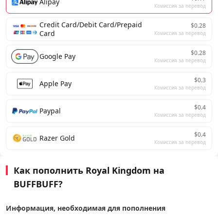
Alipay
Комиссия за перевод
Credit Card/Debit Card/Prepaid
$0.28
Card
Комиссия за перевод
$0.28
Google Pay
Комиссия за перевод
$0.3
Apple Pay
Комиссия за перевод
$0.4
Paypal
Комиссия за перевод
$0.4
Razer Gold
Комиссия за перевод
Как пополнить Royal Kingdom на
BUFFBUFF?
Информация, необходимая для пополнения