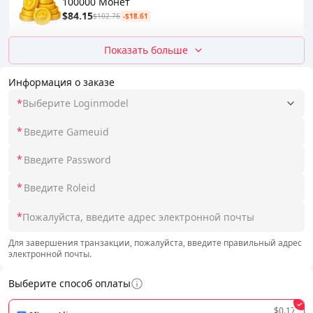
100000 Монет
$84.15
$102.76
-$18.61
Показать больше
Информация о заказе
*
Выберите Loginmodel
*
*
*
*
Для завершения транзакции, пожалуйста, введите правильный адрес
электронной почты.
Выберите способ оплаты
$0.17