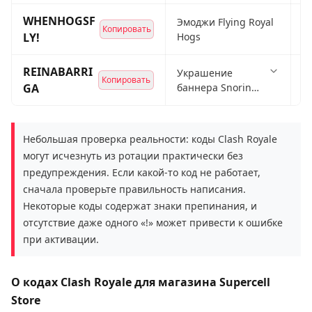
WHENHOGSF
Эмоджи Flying Royal
Копировать
Р
LY!
Hogs
REINABARRI
Украшение
Копировать
Р
GA
баннера Snoring
Dragon + рамка
баннера Jungle
Floor
Небольшая проверка реальности: коды Clash Royale
могут исчезнуть из ротации практически без
предупреждения. Если какой-то код не работает,
сначала проверьте правильность написания.
Некоторые коды содержат знаки препинания, и
отсутствие даже одного «!» может привести к ошибке
при активации.
О кодах Clash Royale для магазина Supercell
Store