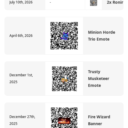
-
2x Ronin C
July 10th, 2026
Minion Horde
April 6th, 2026
Trio Emote
Trusty
December 1st,
Musketeer
2025
Emote
Fire Wizard
December 27th,
Banner
2025