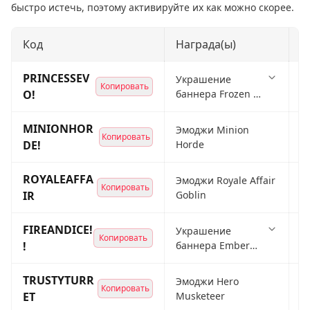
быстро истечь, поэтому активируйте их как можно скорее.
Код
Награда(ы)
С
PRINCESSEV
Украшение
Копировать
Р
O!
баннера Frozen &
Fearless + рамка
баннера Freeze!
MINIONHOR
Эмоджи Minion
Копировать
Р
DE!
Horde
ROYALEAFFA
Эмоджи Royale Affair
Копировать
Р
IR
Goblin
FIREANDICE!
Украшение
Копировать
Р
!
баннера Ember
Escape + рамка
баннера
TRUSTYTURR
Эмоджи Hero
Копировать
Firestorm
Р
ET
Musketeer