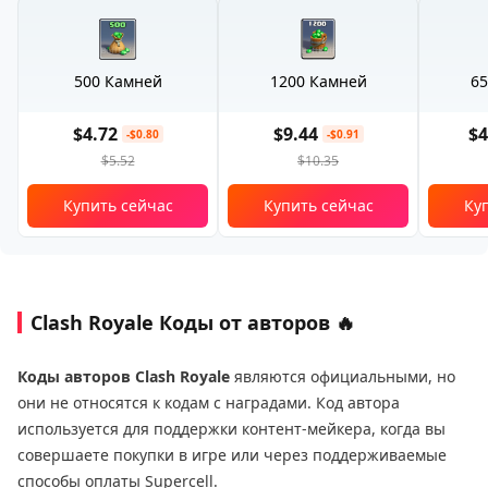
500 Камней
1200 Камней
65
$4.72
$9.44
$4
-$0.80
-$0.91
$5.52
$10.35
Купить сейчас
Купить сейчас
Ку
Clash Royale Коды от авторов 🔥
Коды авторов Clash Royale
являются официальными, но
они не относятся к кодам с наградами. Код автора
используется для поддержки контент-мейкера, когда вы
совершаете покупки в игре или через поддерживаемые
способы оплаты Supercell.