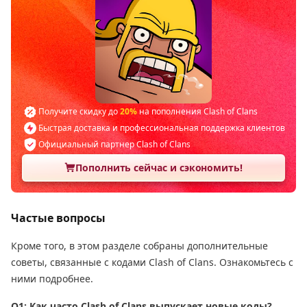
Получите скидку до
20%
на пополнения Clash of Clans
Быстрая доставка и профессиональная поддержка клиентов
Официальный партнер Clash of Clans
Пополнить сейчас и сэкономить!
Частые вопросы
Кроме того, в этом разделе собраны дополнительные
советы, связанные с кодами Clash of Clans. Ознакомьтесь с
ними подробнее.
Q1: Как часто Clash of Clans выпускает новые коды?