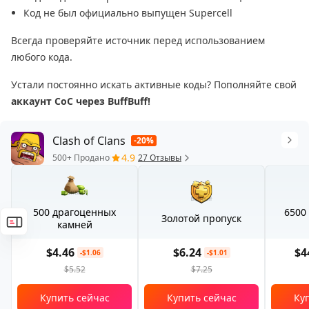
Код не был официально выпущен Supercell
Всегда проверяйте источник перед использованием
любого кода.
Устали постоянно искать активные коды? Пополняйте свой
аккаунт CoC через BuffBuff!
Clash of Clans
-20%
4.9
500+ Продано
27 Отзывы
500 драгоценных
6500
Золотой пропуск
камней
$4.46
$6.24
$4
-$1.06
-$1.01
$5.52
$7.25
Купить сейчас
Купить сейчас
Ку