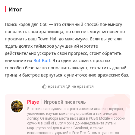
Итог
Поиск кодов для CoC — это отличный способ понемногу
пополнять свои хранилища, но они не смогут мгновенно
прокачать ваш Town Hall до максимума. Если вы устали
ждать долгих таймеров улучшений и хотите
действительно ускорить свой прогресс, стоит обратить
внимание на
BuffBuff
. Это один из самых простых
способов безопасно пополнить аккаунт, сократить долгий
гринд и быстрее вернуться к уничтожению вражеских баз.
нравится
не нравится
Playe
Игровой писатель
Я специализируюсь на стратегическом анализе шутеров,
увлеченно изучая механику стрельбы и тактическую
логику. От выбора места высадки в PUBG Mobile и сборки
оружия в Call of Duty Mobile до менеджмента лута и
маршрутов рейдов в Arena Breakout, а также
использования укрытий в Free Fire. С помощью тестов