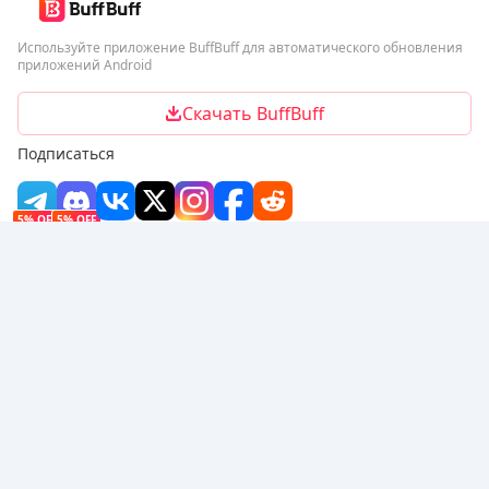
Используйте приложение BuffBuff для автоматического обновления
приложений Android
Скачать BuffBuff
Подписаться
5% OFF
5% OFF
Компания
Ресурсы
О нас
Способ оплаты
Безопасность
Помощь
Горячие продажи
Arena Breakout: Infinite (PC Verison)
Buy PUBG Mobile UC
Honkai: Star Rail HSR Top Up