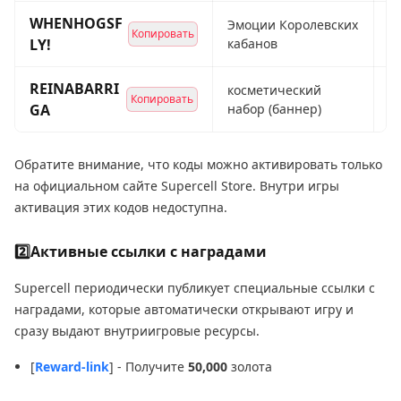
WHENHOGSF
Эмоции Королевских
Копировать
Р
LY!
кабанов
REINABARRI
косметический
Копировать
Р
GA
набор (баннер)
Обратите внимание, что коды можно активировать только
на официальном сайте Supercell Store. Внутри игры
активация этих кодов недоступна.
2️⃣Активные ссылки с наградами
Supercell периодически публикует специальные ссылки с
наградами, которые автоматически открывают игру и
сразу выдают внутриигровые ресурсы.
[
Reward-link
] - Получите
50,000
золота