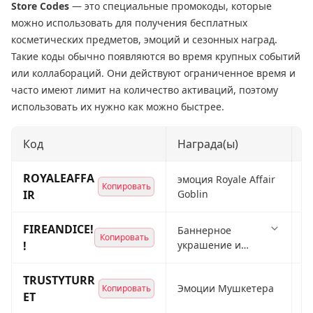
Store Codes
— это специальные промокоды, которые
можно использовать для получения бесплатных
косметических предметов, эмоций и сезонных наград.
Такие коды обычно появляются во время крупных событий
или коллабораций. Они действуют ограниченное время и
часто имеют лимит на количество активаций, поэтому
использовать их нужно как можно быстрее.
Код
Награда(ы)
С
ROYALEAFFA
эмоция Royale Affair
Копировать
Р
IR
Goblin
FIREANDICE!
Баннерное
Копировать
Р
!
украшение и
рамка огненный
шторм
TRUSTYTURR
Эмоции Мушкетера
Копировать
Р
ET