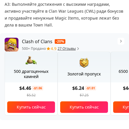
A3: Выполняйте достижения с высокими наградами,
активно участвуйте в Clan War Leagues (CWL) ради бонусов
и продавайте ненужные Magic Items, которые лежат без
дела в вашем Town Hall.
Clash of Clans
-20%
4.9
500+ Продано
27 Отзывы
500 драгоценных
6500
Золотой пропуск
камней
$4.46
$6.24
$4
-$1.06
-$1.01
$5.52
$7.25
Купить сейчас
Купить сейчас
Ку