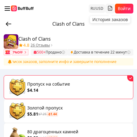
Войти
RU
USD
История заказов
Clash of Clans
Clash of Clans
4.8
26 Отзывы
500+
Продано
Доставка в течение 22 минут
7%OFF
те в список заказов, заполните инфо и завершите пополнение
П
Пропуск на событие
$4.14
Золотой пропуск
$5.81
$7.25
-$1.44
80 драгоценных камней