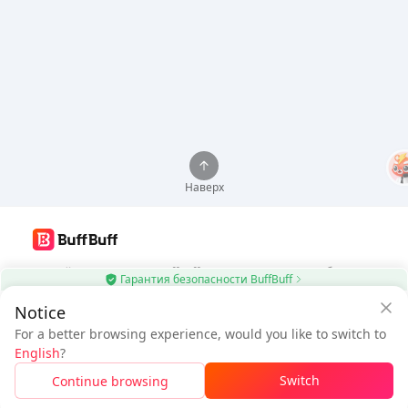
Наверх
Используйте приложение BuffBuff для автоматического обновления
Гарантия безопасности BuffBuff
приложений Android
Notice
$4.4
Скачать BuffBuff
$4.71
For a better browsing experience, would you like to switch to
Новый пользователь: Скидка
К оплате
English
?
$0.31
Подписаться
Switch
Continue browsing
Войдите, чтобы получить скидку