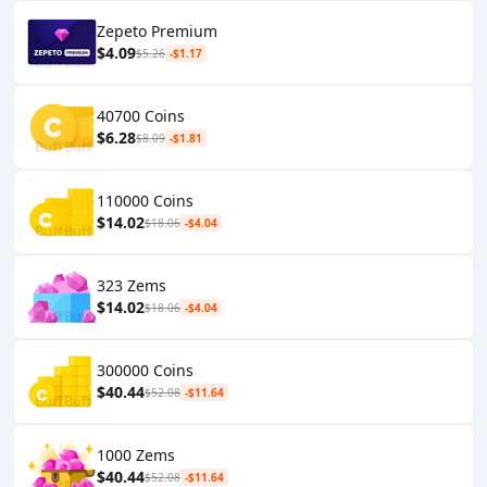
Zepeto Premium
$4.09
$5.26
-$1.17
40700 Coins
$6.28
$8.09
-$1.81
110000 Coins
$14.02
$18.06
-$4.04
323 Zems
$14.02
$18.06
-$4.04
300000 Coins
$40.44
$52.08
-$11.64
1000 Zems
$40.44
$52.08
-$11.64