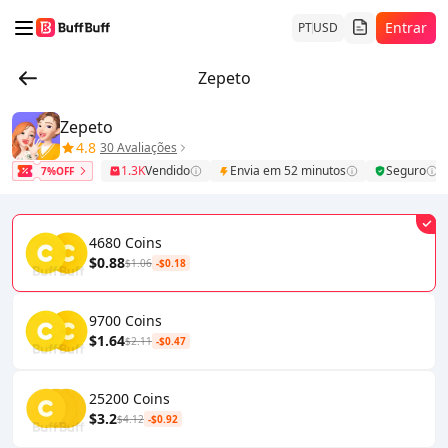
Entrar
PT
USD
Zepeto
Zepeto
4.8
30 Avaliações
1.3K
Vendido
Envia em 52 minutos
Seguro
7%OFF
4680 Coins
$0.88
$1.06
-$0.18
9700 Coins
$1.64
$2.11
-$0.47
25200 Coins
$3.2
$4.12
-$0.92