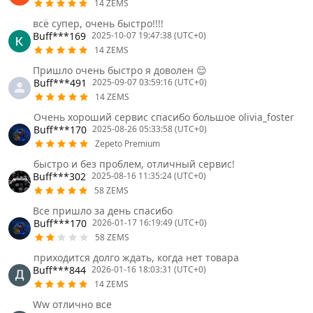
14 ZEMS
всё супер, очень быстро!!!!
Buff***169
2025-10-07 19:47:38 (UTC+0)
14 ZEMS
Пришло очень быстро я доволен 😌
Buff***491
2025-09-07 03:59:16 (UTC+0)
14 ZEMS
Очень хороший сервис спасибо большое olivia_foster
Buff***170
2025-08-26 05:33:58 (UTC+0)
Zepeto Premium
быстро и без проблем, отличный сервис!
Buff***302
2025-08-16 11:35:24 (UTC+0)
58 ZEMS
Все пришло за день спасибо
Buff***170
2026-01-17 16:19:49 (UTC+0)
58 ZEMS
приходится долго ждать, когда нет товара
Buff***844
2026-01-16 18:03:31 (UTC+0)
14 ZEMS
Ww отлично все