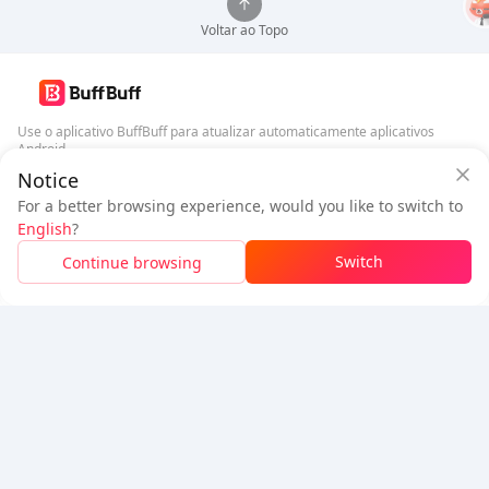
Voltar ao Topo
Use o aplicativo BuffBuff para atualizar automaticamente aplicativos
Android
Notice
Garantia de Segurança BuffBuff
Baixar BuffBuff
For a better browsing experience, would you like to switch to
Faça login
para
ganhar 50 pontos (0.50 USD)
+
1
pontos (
0.01
USD)
English
?
Siga-nos
$1.03
A pagar
Switch
Continue browsing
Recarga
Economizou
$0.03
5% OFF
5% OFF
Empresa
Recursos
Sobre Nós
Método de Pagamento
Segurança
Ajuda
Hot Selling
Arena Breakout: Infinite (PC Verison)