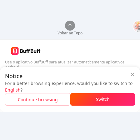
Voltar ao Topo
Use o aplicativo BuffBuff para atualizar automaticamente aplicativos
Android
Notice
Garantia de Segurança BuffBuff
Baixar BuffBuff
For a better browsing experience, would you like to switch to
Faça login
para
ganhar 50 pontos (0.50 USD)
+
1
pontos (
0.01
USD)
English
?
Siga-nos
$1.07
A pagar
Switch
Continue browsing
Recarga
Economizou
$0.13
5% OFF
5% OFF
Empresa
Recursos
Sobre Nós
Método de Pagamento
Segurança
Ajuda