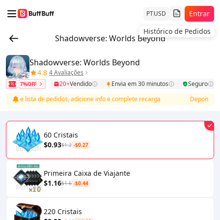
Entrar
PT
USD
Histórico de Pedidos
Shadowverse: Worlds Beyond
Shadowverse: Worlds Beyond
4.8
4 Avaliações
20+
Vendido
Envia em 30 minutos
Seguro
7%OFF
cesse lista de pedidos, adicione info e complete recarga
Depois do pa
60 Cristais
$0.93
$1.2
-$0.27
Primeira Caixa de Viajante
$1.16
$1.6
-$0.44
220 Cristais