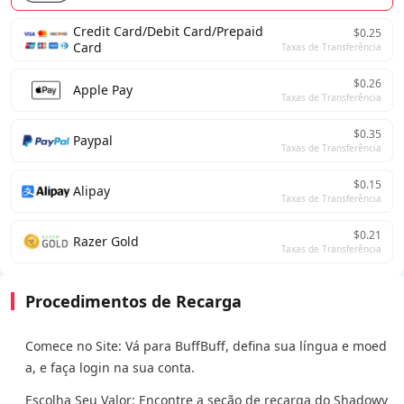
Credit Card/Debit Card/Prepaid
$0.25
Card
Taxas de Transferência
$0.26
Apple Pay
Taxas de Transferência
$0.35
Paypal
Taxas de Transferência
$0.15
Alipay
Taxas de Transferência
$0.21
Razer Gold
Taxas de Transferência
Procedimentos de Recarga
Comece no Site: Vá para BuffBuff, defina sua língua e moed
a, e faça login na sua conta.
Escolha Seu Valor: Encontre a seção de recarga do Shadowv