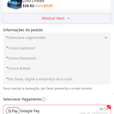
2350 Cristais
$28.82
$39.89
-$11.07
Mostrar Mais
Informações do pedido
*
Selecione Loginmodel
*
*
*
*
Para concluir a transação, por favor, preencha o e-mail correto.
Selecionar Pagamento
$0.14
Google Pay
Taxas de Transferência