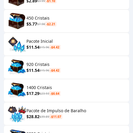
$2.89
$3.99
-$1.10
450 Cristais
$5.77
$7.98
-$2.21
Pacote Inicial
$11.54
$15.96
-$4.42
920 Cristais
$11.54
$15.96
-$4.42
1400 Cristais
$17.29
$23.93
-$6.64
Pacote de Impulso de Baralho
$28.82
$39.89
-$11.07