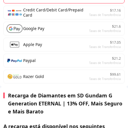
Credit Card/Debit Card/Prepaid
$17.16
Card
Taxas de Transferência
$21.6
Google Pay
Taxas de Transferência
$17.05
Apple Pay
Taxas de Transferência
$21.2
Paypal
Taxas de Transferência
$99.61
Razer Gold
Taxas de Transferência
Recarga de Diamantes em SD Gundam G
Generation ETERNAL | 13% OFF, Mais Seguro
e Mais Barato
A recarga está disponível nos seguintes