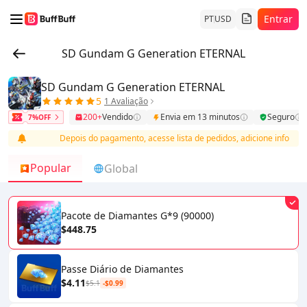
Entrar
PT
USD
SD Gundam G Generation ETERNAL
SD Gundam G Generation ETERNAL
5
1 Avaliação
200+
Vendido
Envia em 13 minutos
Seguro
7%OFF
rga
Depois do pagamento, acesse lista de pedidos, adicione info e com
Popular
Global
Pacote de Diamantes G*9 (90000)
$448.75
Passe Diário de Diamantes
$4.11
$5.1
-$0.99